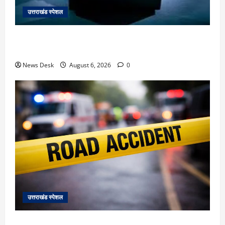
उत्तराखंड स्पेशल
देहरादून में ‘डिजिटल अरेस्ट’ का खौफनाक खेल: लाल किला
ब्लास्ट केस का डर दिखाकर बुजुर्ग से 13 लाख रुपये ठगे
News Desk
August 6, 2026
0
उत्तराखंड स्पेशल
काशीपुर में दर्दनाक हादसा: स्कूल जा रहे तीन छात्रों को टैंकर