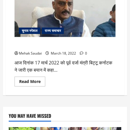
चुनाव स्पेशल
राज्य समाचार
क्या इस बार मिलेगी उत्तराखंड को महिला मुख्यमंत्री ?
Mehak Saudai
March 18, 2022
0
आज दिनांक 17 मार्च 2022 को पूर्व दर्जा मंत्री बिट्टू कर्नाटक
ने जारी एक बयान में कहा...
Read
Read More
more
about
क्या
इस
बार
मिलेगी
उत्तराखंड
को
YOU MAY HAVE MISSED
महिला
मुख्यमंत्री
?