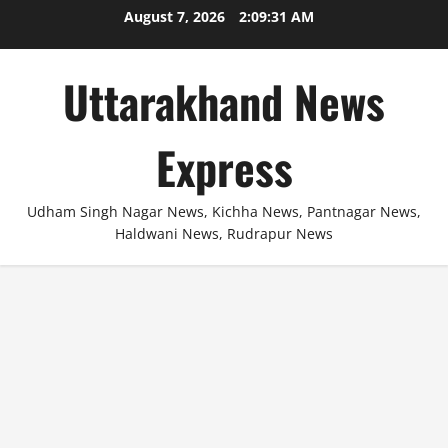
Skip
August 7, 2026
2:09:31 AM
to
content
Uttarakhand News
Express
Udham Singh Nagar News, Kichha News, Pantnagar News,
Haldwani News, Rudrapur News