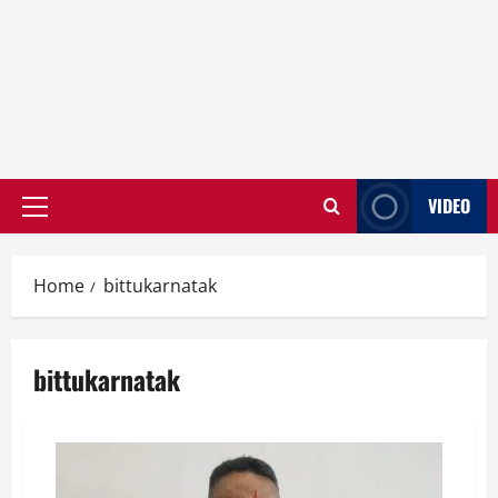
VIDEO
Primary
Menu
Home
bittukarnatak
bittukarnatak