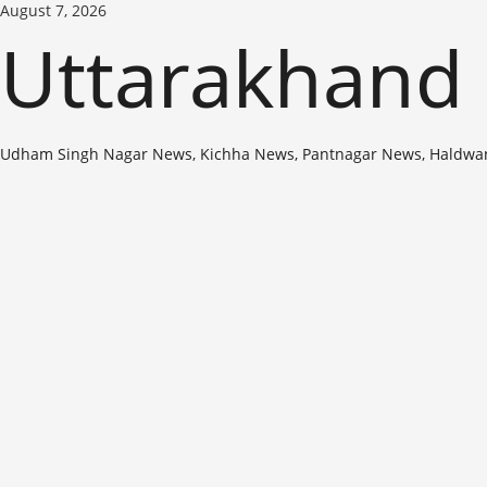
Skip
August 7, 2026
to
Uttarakhand
content
Udham Singh Nagar News, Kichha News, Pantnagar News, Haldwa