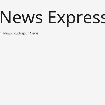
 News Expres
ni News, Rudrapur News