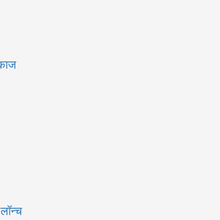
मकाज
 लॉन्च