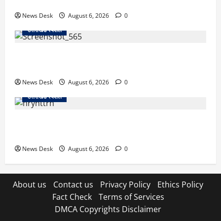
से खड़गे भरेंगे हुंकार, कांग्रेस का मिशन-2027 लॉन्च
News Desk
August 6, 2026
0
उत्तराखंड स्पेशल
देहरादून में ‘डिजिटल अरेस्ट’ का खौफनाक खेल: लाल किला
ब्लास्ट केस का डर दिखाकर बुजुर्ग से 13 लाख रुपये ठगे
News Desk
August 6, 2026
0
उत्तराखंड स्पेशल
काशीपुर में दर्दनाक हादसा: स्कूल जा रहे तीन छात्रों को टैंकर
ने रौंदा, एक की मौत; दो गंभीर, चालक फरार
News Desk
August 6, 2026
0
About us
Contact us
Privacy Policy
Ethics Policy
Fact Check
Terms of Services
DMCA Copyrights Disclaimer