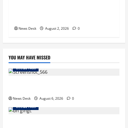
उत्तराखंड सरकार का बड़ा फैसला: गर्भवती महिलाओं के
लिए बड़ा तोहफा! अब बर्थ वेटिंग होम में तीमारदारों को भी
मिलेंगे ₹300 रोजाना
News Desk
August 2, 2026
0
YOU MAY HAVE MISSED
उत्तराखंड स्पेशल
काशीपुर में दर्दनाक सड़क हादसा: स्कूल जा रहे तीन छात्र
पिकअप की चपेट में, 16 वर्षीय शिवम की मौत
News Desk
August 6, 2026
0
उत्तराखंड स्पेशल
उत्तराखंड में 2027 की चुनावी जंग शुरू: 8 अगस्त को हल्द्वानी