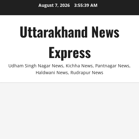
Skip
August 7, 2026
3:55:40 AM
to
content
Uttarakhand News
Express
Udham Singh Nagar News, Kichha News, Pantnagar News,
Haldwani News, Rudrapur News