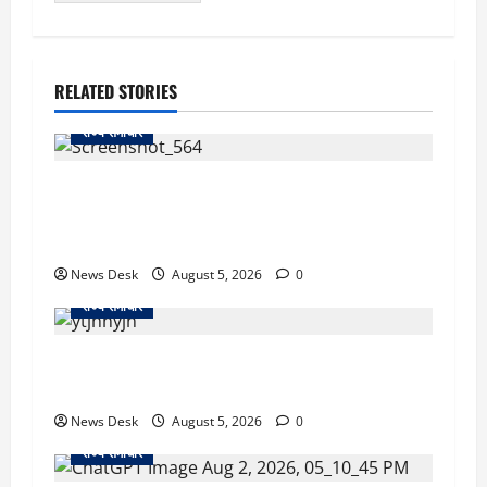
RELATED STORIES
राज्य समाचार
uttarakhand: काशीपुर हाईवे चौड़ीकरण पर प्रशासन
का एक्शन, डीडी चौक से गावा चौक तक चला अभियान;
56 दुकानदार प्रभावित
News Desk
August 5, 2026
0
राज्य समाचार
क्या अब UPI से पेमेंट करना पड़ेगा महंगा? केंद्र की नई
तैयारी ने बढ़ाई हलचल, जानिए क्या होगा असर
News Desk
August 5, 2026
0
राज्य समाचार