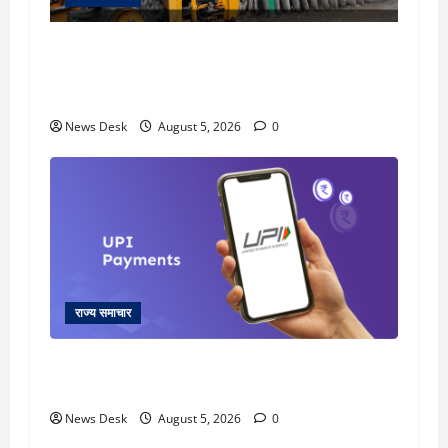
uttarakhand: काशीपुर हाईवे चौड़ीकरण पर प्रशासन
का एक्शन, डीडी चौक से गावा चौक तक चला अभियान;
56 दुकानदार प्रभावित
News Desk
August 5, 2026
0
राज्य समाचार
क्या अब UPI से पेमेंट करना पड़ेगा महंगा? केंद्र की नई
तैयारी ने बढ़ाई हलचल, जानिए क्या होगा असर
News Desk
August 5, 2026
0