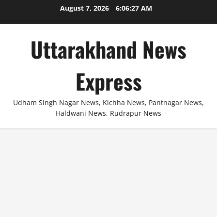
Skip
August 7, 2026
6:06:28 AM
to
content
Uttarakhand News
Express
Udham Singh Nagar News, Kichha News, Pantnagar News,
Haldwani News, Rudrapur News