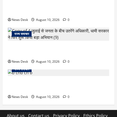
रुद्रपुर में फैक्ट्री कर्मचारी की मौत से मचा हड़कंप, कमरे में फंदे
से लटका मिला शव,आत्महत्या या कुछ और? पुलिस जांच में जुटी
News Desk
August 10, 2026
0
राज्य समाचार
‘जो खेलेगा, वो खिलेगा…’ PM मोदी ने कॉमनवेल्थ पदक
विजेताओं से की मुलाकात, खिलाड़ियों का बढ़ाया हौसला
News Desk
August 10, 2026
0
राज्य समाचार
जम्मू में बड़ा हादसा: तिरंगा रैली से लौट रही छात्रों से भरी
मिनीबस पलटी, 29 घायल; 3 की हालत गंभीर
News Desk
August 10, 2026
0
About us
Contact us
Privacy Policy
Ethics Policy