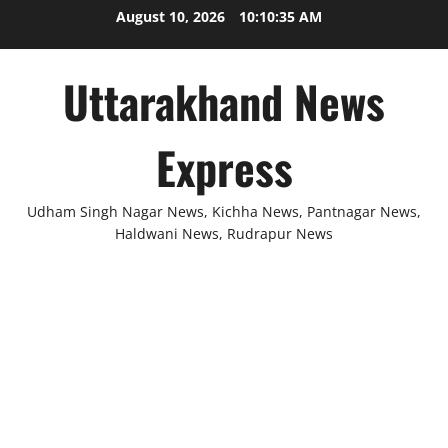
Skip
August 10, 2026
10:10:35 AM
to
content
Uttarakhand News
Express
Udham Singh Nagar News, Kichha News, Pantnagar News,
Haldwani News, Rudrapur News