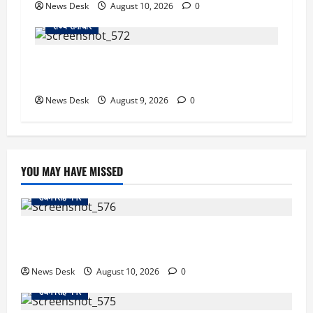
News Desk
August 10, 2026
0
राज्य समाचार
दो हफ्ते बाद धर्मेंद्र प्रधान ने तोड़ी इस्तीफे पर चुप्पी,
GEN-Z को लेकर भी कही बड़ी बात
News Desk
August 9, 2026
0
YOU MAY HAVE MISSED
उधम सिंह नगर
काशीपुर फ्लाईओवर पर रॉड हमले का मामला गरमाया, आरोपियों
की गिरफ्तारी को लेकर वाल्मीकि समाज का धरना
News Desk
August 10, 2026
0
उधम सिंह नगर