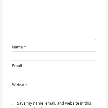
t
i
o
n
Name
*
Email
*
Website
Save my name, email, and website in this