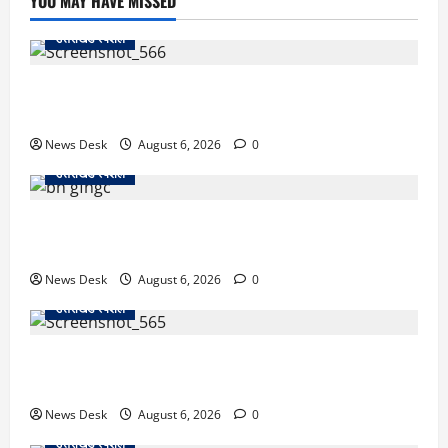
YOU MAY HAVE MISSED
उत्तराखंड स्पेशल
काशीपुर में दर्दनाक सड़क हादसा: स्कूल जा रहे तीन छात्र
पिकअप की चपेट में, 16 वर्षीय शिवम की मौत
News Desk
August 6, 2026
0
उत्तराखंड स्पेशल
उत्तराखंड में 2027 की चुनावी जंग शुरू: 8 अगस्त को हल्द्वानी
से खड़गे भरेंगे हुंकार, कांग्रेस का मिशन-2027 लॉन्च
News Desk
August 6, 2026
0
उत्तराखंड स्पेशल
देहरादून में ‘डिजिटल अरेस्ट’ का खौफनाक खेल: लाल किला
ब्लास्ट केस का डर दिखाकर बुजुर्ग से 13 लाख रुपये ठगे
News Desk
August 6, 2026
0
उत्तराखंड स्पेशल