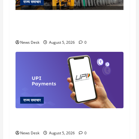
राज्य समाचार
uttarakhand: काशीपुर हाईवे चौड़ीकरण पर प्रशासन
का एक्शन, डीडी चौक से गावा चौक तक चला अभियान;
56 दुकानदार प्रभावित
News Desk
August 5, 2026
0
राज्य समाचार
क्या अब UPI से पेमेंट करना पड़ेगा महंगा? केंद्र की नई
तैयारी ने बढ़ाई हलचल, जानिए क्या होगा असर
News Desk
August 5, 2026
0