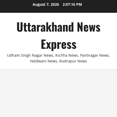
Skip
August 7, 2026
2:07:16 PM
to
content
Uttarakhand News
Express
Udham Singh Nagar News, Kichha News, Pantnagar News,
Haldwani News, Rudrapur News