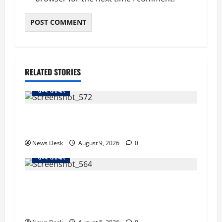
RELATED STORIES
राज्य समाचार
दो हफ्ते बाद धर्मेंद्र प्रधान ने तोड़ी इस्तीफे पर चुप्पी,
GEN-Z को लेकर भी कही बड़ी बात
News Desk
August 9, 2026
0
राज्य समाचार
uttarakhand: काशीपुर हाईवे चौड़ीकरण पर प्रशासन
का एक्शन, डीडी चौक से गावा चौक तक चला अभियान;
56 दुकानदार प्रभावित