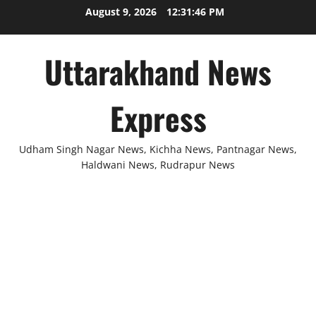
Skip
August 9, 2026
12:31:46 PM
to
content
Uttarakhand News
Express
Udham Singh Nagar News, Kichha News, Pantnagar News,
Haldwani News, Rudrapur News