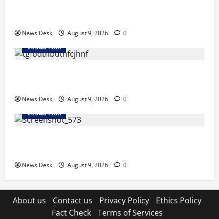
रुद्रपुर: टक्कर के बाद सड़क पर मचा बवाल, दो युवकों पर रॉड
से हमला; BJP नेता समेत 12 पर FIR
News Desk
August 9, 2026
0
उत्तराखंड स्पेशल
उत्तराखंड के 10 हजार युवाओं को नौकरी का मौका, 4 महीने में
लगेंगे 4 बड़े रोजगार मेले; जानें कहां-कहां होगा आयोजन
News Desk
August 9, 2026
0
उत्तराखंड स्पेशल
नैनीताल SSP ऑफिस में हंगामा मामला, BJP का जोरदार
प्रदर्शन, कांग्रेस का पुतला फूंककर जताया विरोध
News Desk
August 9, 2026
0
About us
Contact us
Privacy Policy
Ethics Policy
Fact Check
Terms of Services