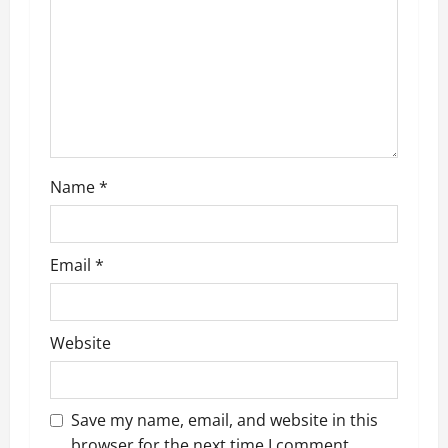
t
i
o
n
Name
*
Email
*
Website
Save my name, email, and website in this
browser for the next time I comment.