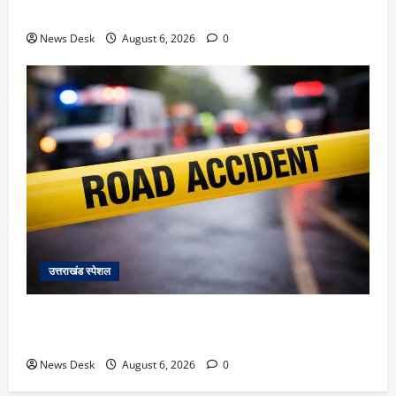
ब्लास्ट केस का डर दिखाकर बुजुर्ग से 13 लाख रुपये ठगे
News Desk
August 6, 2026
0
उत्तराखंड स्पेशल
काशीपुर में दर्दनाक हादसा: स्कूल जा रहे तीन छात्रों को टैंकर
ने रौंदा, एक की मौत; दो गंभीर, चालक फरार
News Desk
August 6, 2026
0