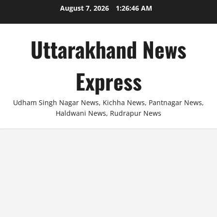
Skip
August 7, 2026
1:26:47 AM
to
content
Uttarakhand News
Express
Udham Singh Nagar News, Kichha News, Pantnagar News,
Haldwani News, Rudrapur News