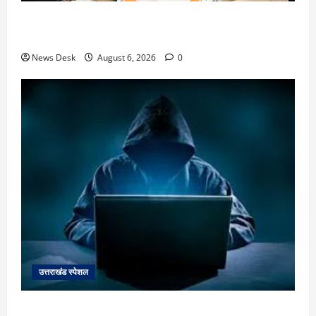
उत्तराखंड में 2027 की चुनावी जंग शुरू: 8 अगस्त को हल्द्वानी
से खड़गे भरेंगे हुंकार, कांग्रेस का मिशन-2027 लॉन्च
News Desk
August 6, 2026
0
उत्तराखंड स्पेशल
देहरादून में ‘डिजिटल अरेस्ट’ का खौफनाक खेल: लाल किला