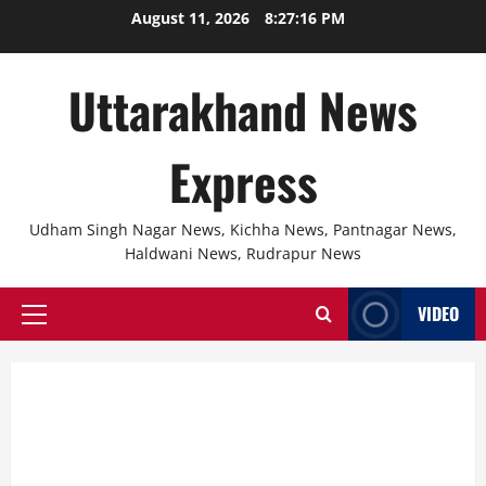
Skip
August 11, 2026
8:27:17 PM
to
content
Uttarakhand News
Express
Udham Singh Nagar News, Kichha News, Pantnagar News,
Haldwani News, Rudrapur News
VIDEO
Primary
Menu