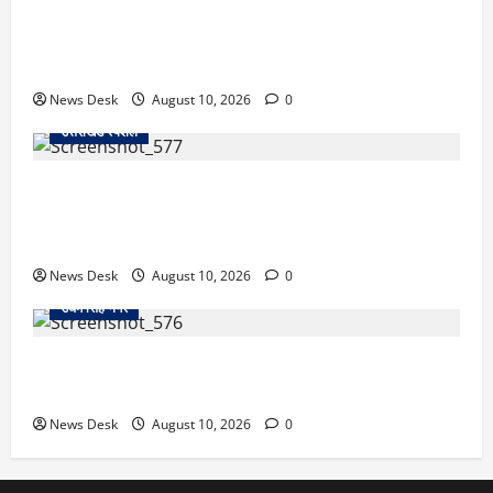
कोतवाली के बाहर हाईवे जाम से मचा हड़कंप, रुद्रपुर में
प्रदर्शनकारियों और पुलिस के बीच धक्का-मुक्की… प्रदर्शन में
कांग्रेस भी शामिल… जानें मामला
News Desk
August 10, 2026
0
उत्तराखंड स्पेशल
अल्मोड़ा के युवा इनोवेटर रवि टम्टा से मिले केंद्रीय मंत्री अजय
टम्टा, फ्लाइंग व्हीकल प्रोजेक्ट की ली जानकारी; हरसंभव मदद
का भरोसा
News Desk
August 10, 2026
0
उधम सिंह नगर
काशीपुर फ्लाईओवर पर रॉड हमले का मामला गरमाया, आरोपियों
की गिरफ्तारी को लेकर वाल्मीकि समाज का धरना
News Desk
August 10, 2026
0