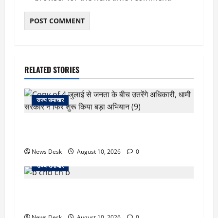
RELATED STORIES
राज्य समाचार
‘जो खेलेगा, वो खिलेगा…’ PM मोदी ने कॉमनवेल्थ पदक
विजेताओं से की मुलाकात, खिलाड़ियों का बढ़ाया हौसला
News Desk
August 10, 2026
0
राज्य समाचार
जम्मू में बड़ा हादसा: तिरंगा रैली से लौट रही छात्रों से भरी
मिनीबस पलटी, 29 घायल; 3 की हालत गंभीर
News Desk
August 10, 2026
0