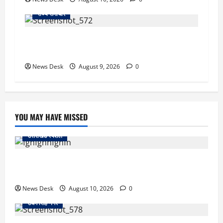
राज्य समाचार
दो हफ्ते बाद धर्मेंद्र प्रधान ने तोड़ी इस्तीफे पर चुप्पी,
GEN-Z को लेकर भी कही बड़ी बात
News Desk
August 9, 2026
0
YOU MAY HAVE MISSED
उत्तराखंड स्पेशल
uttarakhand: छात्रों से संवाद, युवाओं के लिए नई पहल… CM
धामी ने लॉन्च किया ‘मुख्यमंत्री युवा विद्यार्थी मंथन पोर्टल’
News Desk
August 10, 2026
0
उधम सिंह नगर