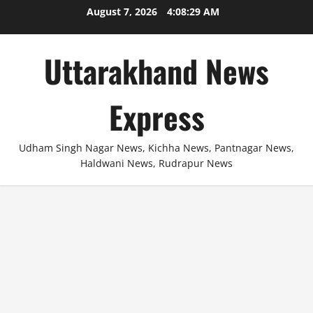
Skip
August 7, 2026
4:08:30 AM
to
content
Uttarakhand News
Express
Udham Singh Nagar News, Kichha News, Pantnagar News,
Haldwani News, Rudrapur News