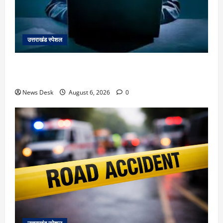
उत्तराखंड स्पेशल
देहरादून में ‘डिजिटल अरेस्ट’ का खौफनाक खेल: लाल किला
ब्लास्ट केस का डर दिखाकर बुजुर्ग से 13 लाख रुपये ठगे
News Desk
August 6, 2026
0