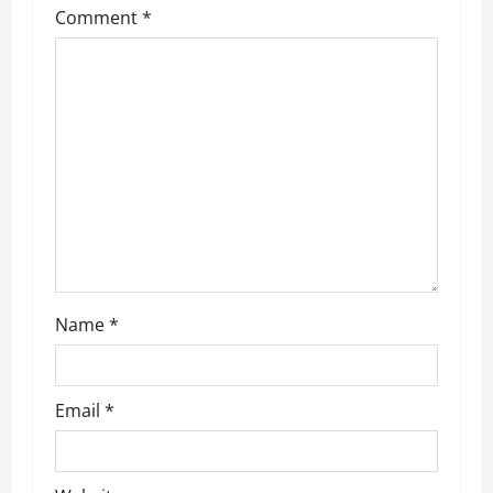
Comment
*
g
a
t
i
o
n
Name
*
Email
*