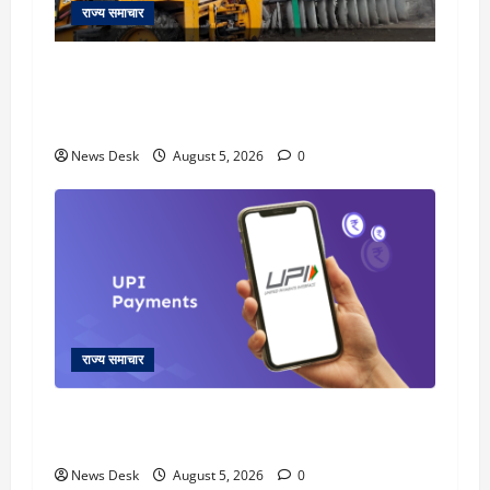
राज्य समाचार
uttarakhand: काशीपुर हाईवे चौड़ीकरण पर प्रशासन
का एक्शन, डीडी चौक से गावा चौक तक चला अभियान;
56 दुकानदार प्रभावित
News Desk
August 5, 2026
0
राज्य समाचार
क्या अब UPI से पेमेंट करना पड़ेगा महंगा? केंद्र की नई
तैयारी ने बढ़ाई हलचल, जानिए क्या होगा असर
News Desk
August 5, 2026
0