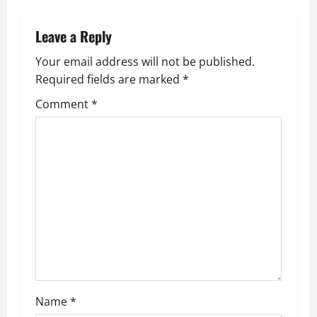
n
Leave a Reply
a
Your email address will not be published.
v
Required fields are marked
*
i
Comment
*
g
a
t
i
o
n
Name
*