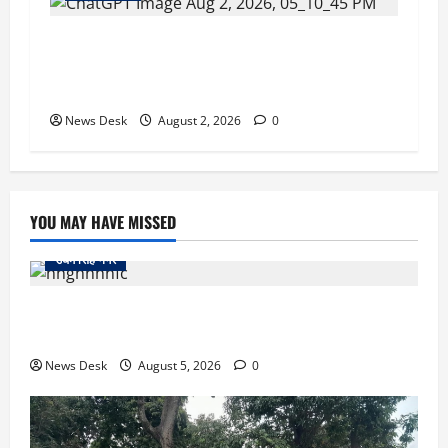
उत्तराखंड सरकार का बड़ा फैसला: गर्भवती महिलाओं के
लिए बड़ा तोहफा! अब बर्थ वेटिंग होम में तीमारदारों को भी
मिलेंगे ₹300 रोजाना
News Desk
August 2, 2026
0
YOU MAY HAVE MISSED
उधम सिंह नगर
रुद्रपुर: महज 5 हजार रुपये के लिए दोस्त का कत्ल, पुलिस ने
सुलझाई मर्डर मिस्ट्री, आरोपी गिरफ्तार
News Desk
August 5, 2026
0