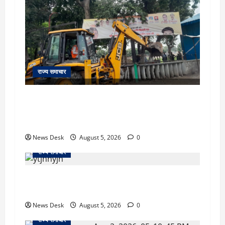
राज्य समाचार
uttarakhand: काशीपुर हाईवे चौड़ीकरण पर प्रशासन
का एक्शन, डीडी चौक से गावा चौक तक चला अभियान;
56 दुकानदार प्रभावित
News Desk
August 5, 2026
0
राज्य समाचार
क्या अब UPI से पेमेंट करना पड़ेगा महंगा? केंद्र की नई
तैयारी ने बढ़ाई हलचल, जानिए क्या होगा असर
News Desk
August 5, 2026
0
राज्य समाचार