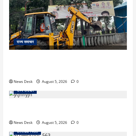
राज्य समाचार
uttarakhand: काशीपुर हाईवे चौड़ीकरण पर प्रशासन का
एक्शन, डीडी चौक से गावा चौक तक चला अभियान; 56
दुकानदार प्रभावित
News Desk
August 5, 2026
0
राज्य समाचार
क्या अब UPI से पेमेंट करना पड़ेगा महंगा? केंद्र की नई तैयारी
ने बढ़ाई हलचल, जानिए क्या होगा असर
News Desk
August 5, 2026
0
उत्तराखंड स्पेशल