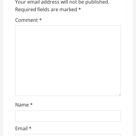
v
Your email address will not be published.
Required fields are marked
*
i
Comment
*
g
a
t
i
o
n
Name
*
Email
*