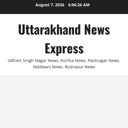
Skip
August 7, 2026
6:06:27 AM
to
content
Uttarakhand News
Express
Udham Singh Nagar News, Kichha News, Pantnagar News,
Haldwani News, Rudrapur News