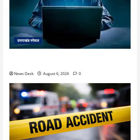
उत्तराखंड स्पेशल
देहरादून में ‘डिजिटल अरेस्ट’ का खौफनाक खेल: लाल किला
ब्लास्ट केस का डर दिखाकर बुजुर्ग से 13 लाख रुपये ठगे
News Desk
August 6, 2026
0