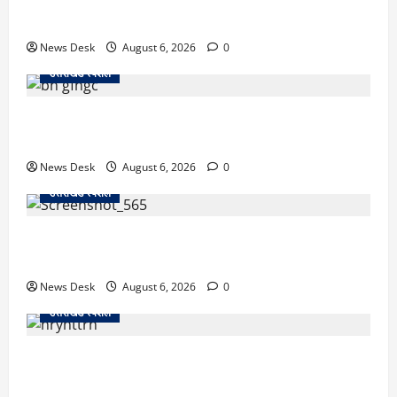
काशीपुर में दर्दनाक सड़क हादसा: स्कूल जा रहे तीन छात्र
पिकअप की चपेट में, 16 वर्षीय शिवम की मौत
News Desk
August 6, 2026
0
उत्तराखंड स्पेशल
उत्तराखंड में 2027 की चुनावी जंग शुरू: 8 अगस्त को हल्द्वानी
से खड़गे भरेंगे हुंकार, कांग्रेस का मिशन-2027 लॉन्च
News Desk
August 6, 2026
0
उत्तराखंड स्पेशल
देहरादून में ‘डिजिटल अरेस्ट’ का खौफनाक खेल: लाल किला
ब्लास्ट केस का डर दिखाकर बुजुर्ग से 13 लाख रुपये ठगे
News Desk
August 6, 2026
0
उत्तराखंड स्पेशल
काशीपुर में दर्दनाक हादसा: स्कूल जा रहे तीन छात्रों को टैंकर
ने रौंदा, एक की मौत; दो गंभीर, चालक फरार