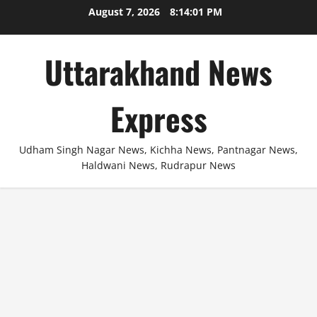
Skip
August 7, 2026
8:14:01 PM
to
content
Uttarakhand News
Express
Udham Singh Nagar News, Kichha News, Pantnagar News,
Haldwani News, Rudrapur News