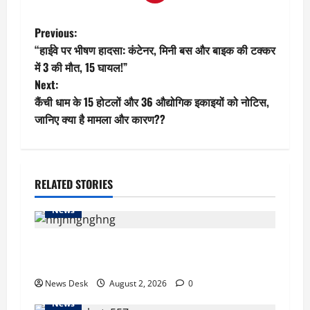
P
Previous:
“हाईवे पर भीषण हादसा: कंटेनर, मिनी बस और बाइक की टक्कर
o
में 3 की मौत, 15 घायल!”
Next:
s
कैंची धाम के 15 होटलों और 36 औद्योगिक इकाइयों को नोटिस,
t
जानिए क्या है मामला और कारण??
n
a
RELATED STORIES
v
News
i
कहां से आया अमेरिका जाने का पैसा? RTI एक्टिविस्ट ने
g
CJP संस्थापक अभिजीत दिपके से किया सवाल
News Desk
August 2, 2026
0
a
News