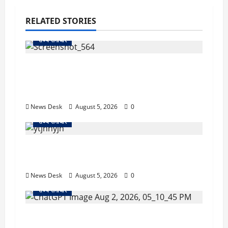
RELATED STORIES
राज्य समाचार
uttarakhand: काशीपुर हाईवे चौड़ीकरण पर
प्रशासन का एक्शन, डीडी चौक से गावा चौक तक चला
अभियान; 56 दुकानदार प्रभावित
News Desk
August 5, 2026
0
राज्य समाचार
क्या अब UPI से पेमेंट करना पड़ेगा महंगा? केंद्र की नई
तैयारी ने बढ़ाई हलचल, जानिए क्या होगा असर
News Desk
August 5, 2026
0
राज्य समाचार
उत्तराखंड सरकार का बड़ा फैसला: गर्भवती महिलाओं के