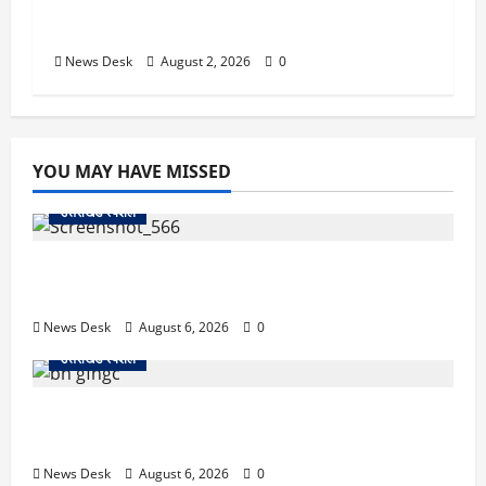
लिए बड़ा तोहफा! अब बर्थ वेटिंग होम में तीमारदारों को भी
मिलेंगे ₹300 रोजाना
News Desk
August 2, 2026
0
YOU MAY HAVE MISSED
उत्तराखंड स्पेशल
काशीपुर में दर्दनाक सड़क हादसा: स्कूल जा रहे तीन छात्र
पिकअप की चपेट में, 16 वर्षीय शिवम की मौत
News Desk
August 6, 2026
0
उत्तराखंड स्पेशल
उत्तराखंड में 2027 की चुनावी जंग शुरू: 8 अगस्त को हल्द्वानी
से खड़गे भरेंगे हुंकार, कांग्रेस का मिशन-2027 लॉन्च
News Desk
August 6, 2026
0