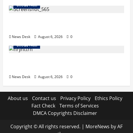
उत्तराखंड स्पेशल
देहरादून में ‘डिजिटल अरेस्ट’ का खौफनाक खेल: लाल किला
ब्लास्ट केस का डर दिखाकर बुजुर्ग से 13 लाख रुपये ठगे
News Desk
August 6, 2026
0
उत्तराखंड स्पेशल
काशीपुर में दर्दनाक हादसा: स्कूल जा रहे तीन छात्रों को टैंकर
ने रौंदा, एक की मौत; दो गंभीर, चालक फरार
News Desk
August 6, 2026
0
About us
Contact us
Privacy Policy
Ethics Policy
Fact Check
Terms of Services
DMCA Copyrights Disclaimer
Copyright © All rights reserved.
|
MoreNews
by AF