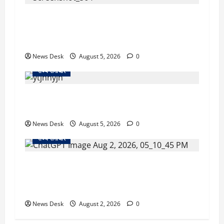
uttarakhand: काशीपुर हाईवे चौड़ीकरण पर प्रशासन
का एक्शन, डीडी चौक से गावा चौक तक चला अभियान;
56 दुकानदार प्रभावित
News Desk
August 5, 2026
0
राज्य समाचार
क्या अब UPI से पेमेंट करना पड़ेगा महंगा? केंद्र की नई
तैयारी ने बढ़ाई हलचल, जानिए क्या होगा असर
News Desk
August 5, 2026
0
राज्य समाचार
उत्तराखंड सरकार का बड़ा फैसला: गर्भवती महिलाओं के
लिए बड़ा तोहफा! अब बर्थ वेटिंग होम में तीमारदारों को भी
मिलेंगे ₹300 रोजाना
News Desk
August 2, 2026
0