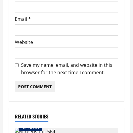
o
n
Email
*
Website
Save my name, email, and website in this
browser for the next time I comment.
RELATED STORIES
राज्य समाचार