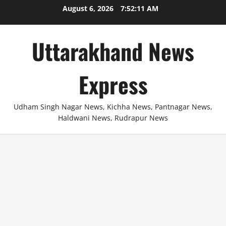
Skip
August 6, 2026
7:52:11 AM
to
content
Uttarakhand News
Express
Udham Singh Nagar News, Kichha News, Pantnagar News,
Haldwani News, Rudrapur News