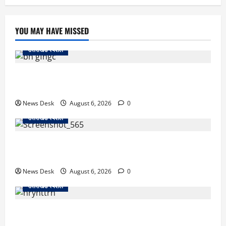
YOU MAY HAVE MISSED
उत्तराखंड स्पेशल
उत्तराखंड में 2027 की चुनावी जंग शुरू: 8 अगस्त को हल्द्वानी
से खड़गे भरेंगे हुंकार, कांग्रेस का मिशन-2027 लॉन्च
News Desk
August 6, 2026
0
उत्तराखंड स्पेशल
देहरादून में ‘डिजिटल अरेस्ट’ का खौफनाक खेल: लाल किला
ब्लास्ट केस का डर दिखाकर बुजुर्ग से 13 लाख रुपये ठगे
News Desk
August 6, 2026
0
उत्तराखंड स्पेशल
काशीपुर में दर्दनाक हादसा: स्कूल जा रहे तीन छात्रों को टैंकर
ने रौंदा, एक की मौत; दो गंभीर, चालक फरार