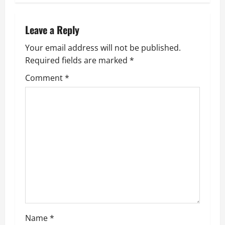
s
Leave a Reply
t
Your email address will not be published.
n
Required fields are marked
*
a
Comment
*
v
i
g
a
t
i
Name
*