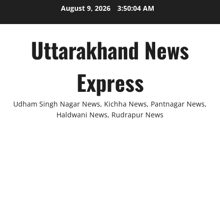
Skip
August 9, 2026
3:50:05 AM
to
content
Uttarakhand News
Express
Udham Singh Nagar News, Kichha News, Pantnagar News,
Haldwani News, Rudrapur News