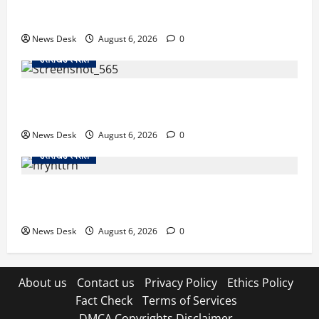
उत्तराखंड में 2027 की चुनावी जंग शुरू: 8 अगस्त को हल्द्वानी
से खड़गे भरेंगे हुंकार, कांग्रेस का मिशन-2027 लॉन्च
News Desk
August 6, 2026
0
उत्तराखंड स्पेशल
देहरादून में ‘डिजिटल अरेस्ट’ का खौफनाक खेल: लाल किला
ब्लास्ट केस का डर दिखाकर बुजुर्ग से 13 लाख रुपये ठगे
News Desk
August 6, 2026
0
उत्तराखंड स्पेशल
काशीपुर में दर्दनाक हादसा: स्कूल जा रहे तीन छात्रों को टैंकर
ने रौंदा, एक की मौत; दो गंभीर, चालक फरार
News Desk
August 6, 2026
0
About us
Contact us
Privacy Policy
Ethics Policy
Fact Check
Terms of Services
DMCA Copyrights Disclaimer