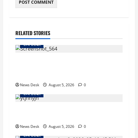
RELATED STORIES
राज्य समाचार
uttarakhand: काशीपुर हाईवे चौड़ीकरण पर प्रशासन
का एक्शन, डीडी चौक से गावा चौक तक चला अभियान;
56 दुकानदार प्रभावित
News Desk
August 5, 2026
0
राज्य समाचार
क्या अब UPI से पेमेंट करना पड़ेगा महंगा? केंद्र की नई
तैयारी ने बढ़ाई हलचल, जानिए क्या होगा असर
News Desk
August 5, 2026
0
राज्य समाचार