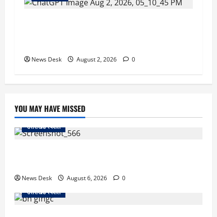
उत्तराखंड सरकार का बड़ा फैसला: गर्भवती महिलाओं के
लिए बड़ा तोहफा! अब बर्थ वेटिंग होम में तीमारदारों को भी
मिलेंगे ₹300 रोजाना
News Desk
August 2, 2026
0
YOU MAY HAVE MISSED
उत्तराखंड स्पेशल
काशीपुर में दर्दनाक सड़क हादसा: स्कूल जा रहे तीन छात्र
पिकअप की चपेट में, 16 वर्षीय शिवम की मौत
News Desk
August 6, 2026
0
उत्तराखंड स्पेशल