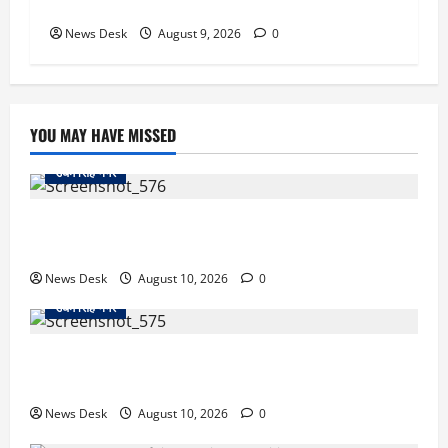
GEN-Z को लेकर भी कही बड़ी बात
News Desk
August 9, 2026
0
YOU MAY HAVE MISSED
उधम सिंह नगर
काशीपुर फ्लाईओवर पर रॉड हमले का मामला गरमाया, आरोपियों
की गिरफ्तारी को लेकर वाल्मीकि समाज का धरना
News Desk
August 10, 2026
0
उधम सिंह नगर
रुद्रपुर में फैक्ट्री कर्मचारी की मौत से मचा हड़कंप, कमरे में फंदे
से लटका मिला शव,आत्महत्या या कुछ और? पुलिस जांच में जुटी
News Desk
August 10, 2026
0