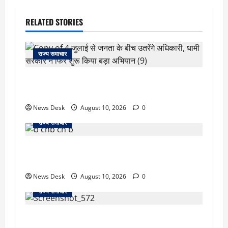
RELATED STORIES
राज्य समाचार
‘जो खेलेगा, वो खिलेगा…’ PM मोदी ने कॉमनवेल्थ पदक
विजेताओं से की मुलाकात, खिलाड़ियों का बढ़ाया हौसला
News Desk
August 10, 2026
0
राज्य समाचार
जम्मू में बड़ा हादसा: तिरंगा रैली से लौट रही छात्रों से भरी
मिनीबस पलटी, 29 घायल; 3 की हालत गंभीर
News Desk
August 10, 2026
0
राज्य समाचार
दो हफ्ते बाद धर्मेंद्र प्रधान ने तोड़ी इस्तीफे पर चुप्पी,