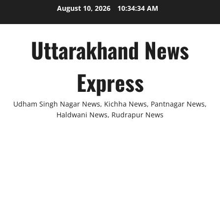
Skip
August 10, 2026
10:34:35 AM
to
content
Uttarakhand News
Express
Udham Singh Nagar News, Kichha News, Pantnagar News,
Haldwani News, Rudrapur News