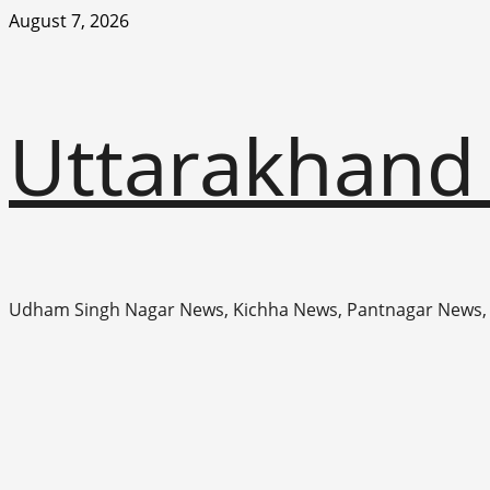
Skip
August 7, 2026
to
content
Uttarakhand
Udham Singh Nagar News, Kichha News, Pantnagar News,