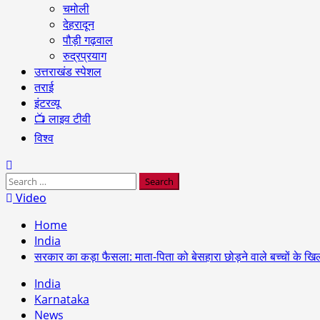
चमोली
देहरादून
पौड़ी गढ़वाल
रुद्रप्रयाग
उत्तराखंड स्पेशल
तराई
इंटरव्यू
📺 लाइव टीवी
विश्व
Search
for:
Video
Home
India
सरकार का कड़ा फैसला: माता-पिता को बेसहारा छोड़ने वाले बच्चों के खि
India
Karnataka
News