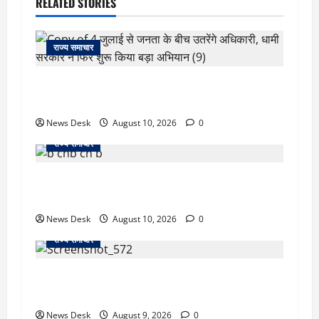
RELATED STORIES
राज्य समाचार
‘जो खेलेगा, वो खिलेगा…’ PM मोदी ने कॉमनवेल्थ पदक
विजेताओं से की मुलाकात, खिलाड़ियों का बढ़ाया हौसला
News Desk
August 10, 2026
0
राज्य समाचार
जम्मू में बड़ा हादसा: तिरंगा रैली से लौट रही छात्रों से भरी
मिनीबस पलटी, 29 घायल; 3 की हालत गंभीर
News Desk
August 10, 2026
0
राज्य समाचार
दो हफ्ते बाद धर्मेंद्र प्रधान ने तोड़ी इस्तीफे पर चुप्पी,
GEN-Z को लेकर भी कही बड़ी बात
News Desk
August 9, 2026
0