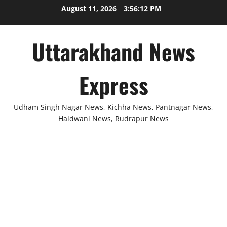
Skip
August 11, 2026
3:56:12 PM
to
content
Uttarakhand News
Express
Udham Singh Nagar News, Kichha News, Pantnagar News,
Haldwani News, Rudrapur News