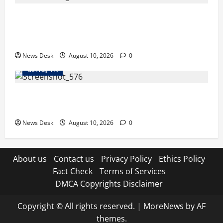
अल्मोड़ा के युवा इनोवेटर रवि टम्टा से मिले केंद्रीय मंत्री अजय
टम्टा, फ्लाइंग व्हीकल प्रोजेक्ट की ली जानकारी; हरसंभव मदद
का भरोसा
News Desk
August 10, 2026
0
उधम सिंह नगर
काशीपुर फ्लाईओवर पर रॉड हमले का मामला गरमाया, आरोपियों
की गिरफ्तारी को लेकर वाल्मीकि समाज का धरना
News Desk
August 10, 2026
0
About us
Contact us
Privacy Policy
Ethics Policy
Fact Check
Terms of Services
DMCA Copyrights Disclaimer
Copyright © All rights reserved.
|
MoreNews
by AF
themes.