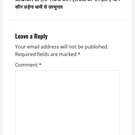
t
कौन लड़ेगा धामी से उपचुनाव
n
a
Leave a Reply
v
Your email address will not be published.
Required fields are marked
*
i
Comment
*
g
a
t
i
o