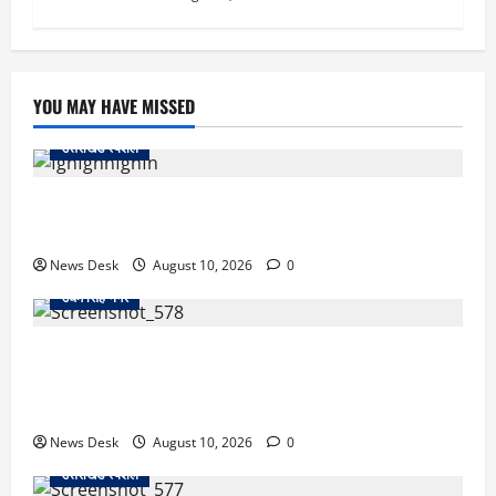
YOU MAY HAVE MISSED
उत्तराखंड स्पेशल
uttarakhand: छात्रों से संवाद, युवाओं के लिए नई पहल… CM
धामी ने लॉन्च किया ‘मुख्यमंत्री युवा विद्यार्थी मंथन पोर्टल’
News Desk
August 10, 2026
0
उधम सिंह नगर
कोतवाली के बाहर हाईवे जाम से मचा हड़कंप, रुद्रपुर में
प्रदर्शनकारियों और पुलिस के बीच धक्का-मुक्की… प्रदर्शन में
कांग्रेस भी शामिल… जानें मामला
News Desk
August 10, 2026
0
उत्तराखंड स्पेशल