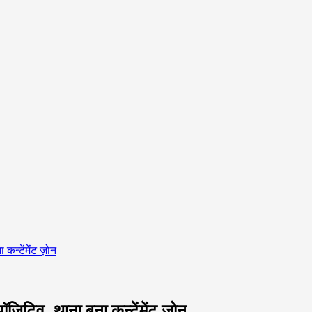
कन्टेंमेंट ज़ोन
ॉजिटिव, थाना बना कन्टेंमेंट ज़ोन