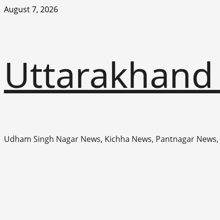
Skip
August 7, 2026
to
content
Uttarakhand
Udham Singh Nagar News, Kichha News, Pantnagar News,