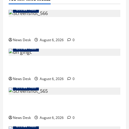
उत्तराखंड स्पेशल
काशीपुर में दर्दनाक सड़क हादसा: स्कूल जा रहे तीन छात्र
पिकअप की चपेट में, 16 वर्षीय शिवम की मौत
News Desk
August 6, 2026
0
उत्तराखंड स्पेशल
उत्तराखंड में 2027 की चुनावी जंग शुरू: 8 अगस्त को हल्द्वानी
से खड़गे भरेंगे हुंकार, कांग्रेस का मिशन-2027 लॉन्च
News Desk
August 6, 2026
0
उत्तराखंड स्पेशल
देहरादून में ‘डिजिटल अरेस्ट’ का खौफनाक खेल: लाल किला
ब्लास्ट केस का डर दिखाकर बुजुर्ग से 13 लाख रुपये ठगे
News Desk
August 6, 2026
0
उत्तराखंड स्पेशल