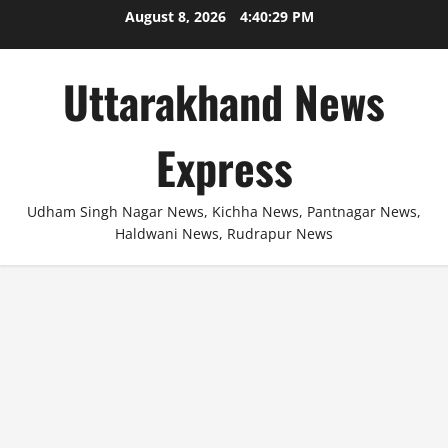
Skip
August 8, 2026
4:40:30 PM
to
content
Uttarakhand News
Express
Udham Singh Nagar News, Kichha News, Pantnagar News,
Haldwani News, Rudrapur News