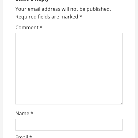
v
Your email address will not be published.
Required fields are marked
*
i
Comment
*
g
a
t
i
o
n
Name
*
Email
*