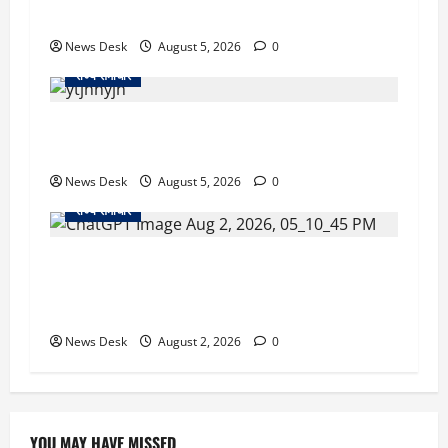
56 दुकानदार प्रभावित
News Desk
August 5, 2026
0
राज्य समाचार
क्या अब UPI से पेमेंट करना पड़ेगा महंगा? केंद्र की नई
तैयारी ने बढ़ाई हलचल, जानिए क्या होगा असर
News Desk
August 5, 2026
0
राज्य समाचार
उत्तराखंड सरकार का बड़ा फैसला: गर्भवती महिलाओं के
लिए बड़ा तोहफा! अब बर्थ वेटिंग होम में तीमारदारों को भी
मिलेंगे ₹300 रोजाना
News Desk
August 2, 2026
0
YOU MAY HAVE MISSED