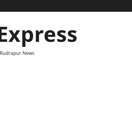
Express
 Rudrapur News