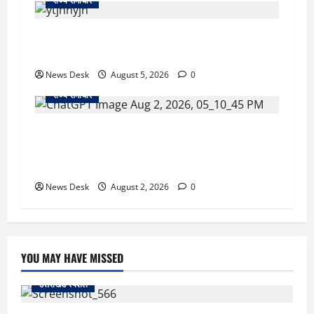
राज्य समाचार
क्या अब UPI से पेमेंट करना पड़ेगा महंगा? केंद्र की नई
तैयारी ने बढ़ाई हलचल, जानिए क्या होगा असर
News Desk
August 5, 2026
0
राज्य समाचार
उत्तराखंड सरकार का बड़ा फैसला: गर्भवती महिलाओं के
लिए बड़ा तोहफा! अब बर्थ वेटिंग होम में तीमारदारों को भी
मिलेंगे ₹300 रोजाना
News Desk
August 2, 2026
0
YOU MAY HAVE MISSED
उत्तराखंड स्पेशल