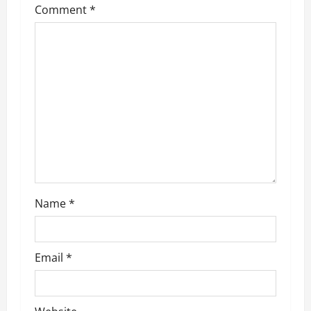
Comment
*
g
a
t
i
o
n
Name
*
Email
*