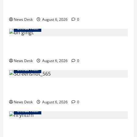
काशीपुर में दर्दनाक सड़क हादसा: स्कूल जा रहे तीन छात्र
पिकअप की चपेट में, 16 वर्षीय शिवम की मौत
News Desk
August 6, 2026
0
उत्तराखंड स्पेशल
उत्तराखंड में 2027 की चुनावी जंग शुरू: 8 अगस्त को हल्द्वानी
से खड़गे भरेंगे हुंकार, कांग्रेस का मिशन-2027 लॉन्च
News Desk
August 6, 2026
0
उत्तराखंड स्पेशल
देहरादून में ‘डिजिटल अरेस्ट’ का खौफनाक खेल: लाल किला
ब्लास्ट केस का डर दिखाकर बुजुर्ग से 13 लाख रुपये ठगे
News Desk
August 6, 2026
0
उत्तराखंड स्पेशल
काशीपुर में दर्दनाक हादसा: स्कूल जा रहे तीन छात्रों को टैंकर
ने रौंदा, एक की मौत; दो गंभीर, चालक फरार