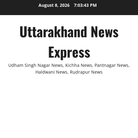
Skip
August 8, 2026
7:03:44 PM
to
content
Uttarakhand News
Express
Udham Singh Nagar News, Kichha News, Pantnagar News,
Haldwani News, Rudrapur News