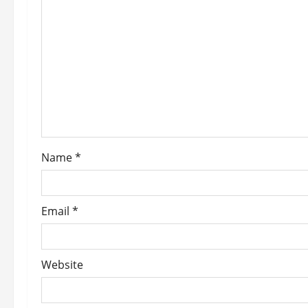
g
a
t
i
o
Name
*
n
Email
*
Website