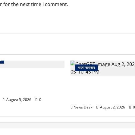
r for the next time I comment.
र
राज्य समाचार
 से पेमेंट करना पड़ेगा महंगा?
ई तैयारी ने बढ़ाई हलचल, जानिए
उत्तराखंड सरकार का बड़ा फैसला: 
असर
महिलाओं के लिए बड़ा तोहफा! अब बर
होम में तीमारदारों को भी मिलेंगे ₹
August 5, 2026
0
News Desk
August 2, 2026
0