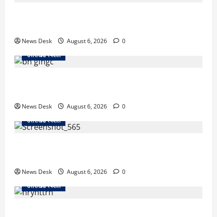
काशीपुर में दर्दनाक सड़क हादसा: स्कूल जा रहे तीन छात्र
पिकअप की चपेट में, 16 वर्षीय शिवम की मौत
News Desk
August 6, 2026
0
उत्तराखंड स्पेशल
उत्तराखंड में 2027 की चुनावी जंग शुरू: 8 अगस्त को हल्द्वानी
से खड़गे भरेंगे हुंकार, कांग्रेस का मिशन-2027 लॉन्च
News Desk
August 6, 2026
0
उत्तराखंड स्पेशल
देहरादून में ‘डिजिटल अरेस्ट’ का खौफनाक खेल: लाल किला
ब्लास्ट केस का डर दिखाकर बुजुर्ग से 13 लाख रुपये ठगे
News Desk
August 6, 2026
0
उत्तराखंड स्पेशल
काशीपुर में दर्दनाक हादसा: स्कूल जा रहे तीन छात्रों को टैंकर