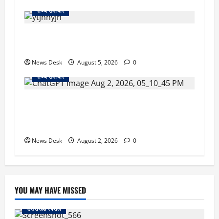
राज्य समाचार
क्या अब UPI से पेमेंट करना पड़ेगा महंगा? केंद्र की नई
तैयारी ने बढ़ाई हलचल, जानिए क्या होगा असर
News Desk
August 5, 2026
0
राज्य समाचार
उत्तराखंड सरकार का बड़ा फैसला: गर्भवती महिलाओं के
लिए बड़ा तोहफा! अब बर्थ वेटिंग होम में तीमारदारों को भी
मिलेंगे ₹300 रोजाना
News Desk
August 2, 2026
0
YOU MAY HAVE MISSED
उत्तराखंड स्पेशल