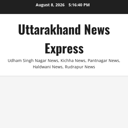
Skip
August 8, 2026
5:16:40 PM
to
content
Uttarakhand News
Express
Udham Singh Nagar News, Kichha News, Pantnagar News,
Haldwani News, Rudrapur News