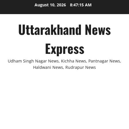
Skip
August 10, 2026
8:47:16 AM
to
content
Uttarakhand News
Express
Udham Singh Nagar News, Kichha News, Pantnagar News,
Haldwani News, Rudrapur News