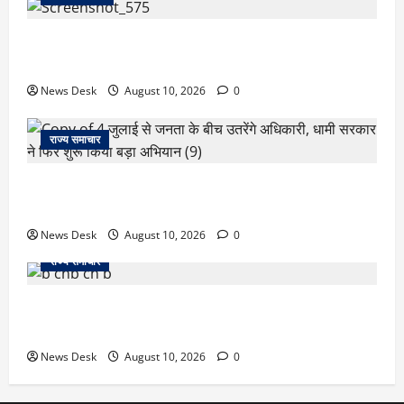
रुद्रपुर में फैक्ट्री कर्मचारी की मौत से मचा हड़कंप, कमरे में फंदे
से लटका मिला शव,आत्महत्या या कुछ और? पुलिस जांच में जुटी
News Desk
August 10, 2026
0
राज्य समाचार
‘जो खेलेगा, वो खिलेगा…’ PM मोदी ने कॉमनवेल्थ पदक
विजेताओं से की मुलाकात, खिलाड़ियों का बढ़ाया हौसला
News Desk
August 10, 2026
0
राज्य समाचार
जम्मू में बड़ा हादसा: तिरंगा रैली से लौट रही छात्रों से भरी
मिनीबस पलटी, 29 घायल; 3 की हालत गंभीर
News Desk
August 10, 2026
0