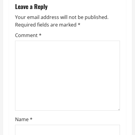
Leave a Reply
v
Your email address will not be published.
i
Required fields are marked
*
g
Comment
*
a
t
i
o
n
Name
*