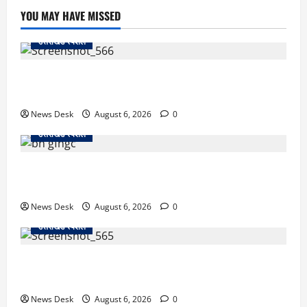
YOU MAY HAVE MISSED
उत्तराखंड स्पेशल
काशीपुर में दर्दनाक सड़क हादसा: स्कूल जा रहे तीन छात्र
पिकअप की चपेट में, 16 वर्षीय शिवम की मौत
News Desk
August 6, 2026
0
उत्तराखंड स्पेशल
उत्तराखंड में 2027 की चुनावी जंग शुरू: 8 अगस्त को हल्द्वानी
से खड़गे भरेंगे हुंकार, कांग्रेस का मिशन-2027 लॉन्च
News Desk
August 6, 2026
0
उत्तराखंड स्पेशल
देहरादून में ‘डिजिटल अरेस्ट’ का खौफनाक खेल: लाल किला
ब्लास्ट केस का डर दिखाकर बुजुर्ग से 13 लाख रुपये ठगे
News Desk
August 6, 2026
0