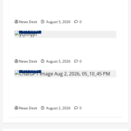
का एक्शन, डीडी चौक से गावा चौक तक चला अभियान;
56 दुकानदार प्रभावित
News Desk
August 5, 2026
0
राज्य समाचार
क्या अब UPI से पेमेंट करना पड़ेगा महंगा? केंद्र की नई
तैयारी ने बढ़ाई हलचल, जानिए क्या होगा असर
News Desk
August 5, 2026
0
राज्य समाचार
उत्तराखंड सरकार का बड़ा फैसला: गर्भवती महिलाओं के
लिए बड़ा तोहफा! अब बर्थ वेटिंग होम में तीमारदारों को भी
मिलेंगे ₹300 रोजाना
News Desk
August 2, 2026
0