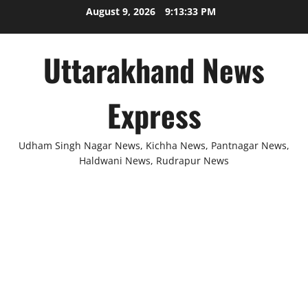
Skip
August 9, 2026
9:13:34 PM
to
content
Uttarakhand News
Express
Udham Singh Nagar News, Kichha News, Pantnagar News,
Haldwani News, Rudrapur News