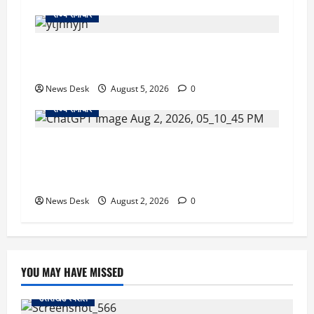
राज्य समाचार
क्या अब UPI से पेमेंट करना पड़ेगा महंगा? केंद्र की नई
तैयारी ने बढ़ाई हलचल, जानिए क्या होगा असर
News Desk
August 5, 2026
0
राज्य समाचार
उत्तराखंड सरकार का बड़ा फैसला: गर्भवती महिलाओं के
लिए बड़ा तोहफा! अब बर्थ वेटिंग होम में तीमारदारों को भी
मिलेंगे ₹300 रोजाना
News Desk
August 2, 2026
0
YOU MAY HAVE MISSED
उत्तराखंड स्पेशल