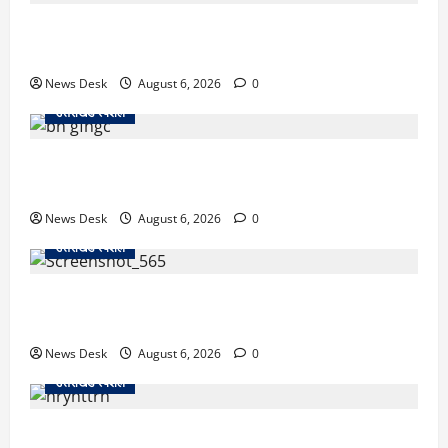
काशीपुर में दर्दनाक सड़क हादसा: स्कूल जा रहे तीन छात्र
पिकअप की चपेट में, 16 वर्षीय शिवम की मौत
News Desk
August 6, 2026
0
उत्तराखंड स्पेशल
उत्तराखंड में 2027 की चुनावी जंग शुरू: 8 अगस्त को हल्द्वानी
से खड़गे भरेंगे हुंकार, कांग्रेस का मिशन-2027 लॉन्च
News Desk
August 6, 2026
0
उत्तराखंड स्पेशल
देहरादून में ‘डिजिटल अरेस्ट’ का खौफनाक खेल: लाल किला
ब्लास्ट केस का डर दिखाकर बुजुर्ग से 13 लाख रुपये ठगे
News Desk
August 6, 2026
0
उत्तराखंड स्पेशल
काशीपुर में दर्दनाक हादसा: स्कूल जा रहे तीन छात्रों को टैंकर