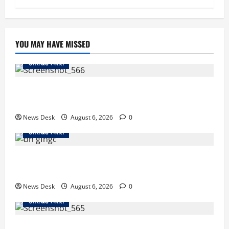
YOU MAY HAVE MISSED
उत्तराखंड स्पेशल
काशीपुर में दर्दनाक सड़क हादसा: स्कूल जा रहे तीन छात्र
पिकअप की चपेट में, 16 वर्षीय शिवम की मौत
News Desk
August 6, 2026
0
उत्तराखंड स्पेशल
उत्तराखंड में 2027 की चुनावी जंग शुरू: 8 अगस्त को हल्द्वानी
से खड़गे भरेंगे हुंकार, कांग्रेस का मिशन-2027 लॉन्च
News Desk
August 6, 2026
0
उत्तराखंड स्पेशल
देहरादून में ‘डिजिटल अरेस्ट’ का खौफनाक खेल: लाल किला