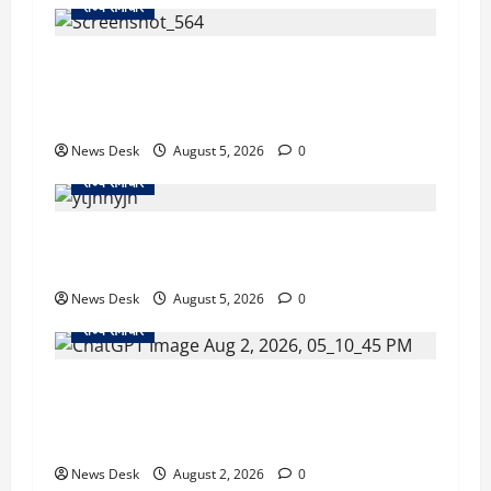
राज्य समाचार
uttarakhand: काशीपुर हाईवे चौड़ीकरण पर प्रशासन
का एक्शन, डीडी चौक से गावा चौक तक चला अभियान;
56 दुकानदार प्रभावित
News Desk
August 5, 2026
0
राज्य समाचार
क्या अब UPI से पेमेंट करना पड़ेगा महंगा? केंद्र की नई
तैयारी ने बढ़ाई हलचल, जानिए क्या होगा असर
News Desk
August 5, 2026
0
राज्य समाचार
उत्तराखंड सरकार का बड़ा फैसला: गर्भवती महिलाओं के
लिए बड़ा तोहफा! अब बर्थ वेटिंग होम में तीमारदारों को भी
मिलेंगे ₹300 रोजाना
News Desk
August 2, 2026
0