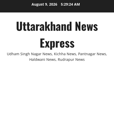
Skip
August 9, 2026
5:29:25 AM
to
content
Uttarakhand News
Express
Udham Singh Nagar News, Kichha News, Pantnagar News,
Haldwani News, Rudrapur News