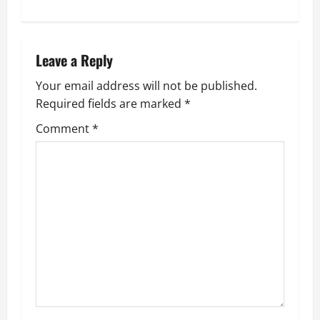
n
a
Leave a Reply
v
Your email address will not be published.
Required fields are marked
*
i
Comment
*
g
a
t
i
o
n