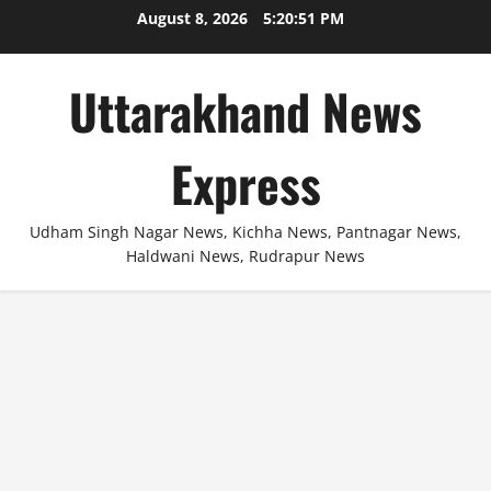
Skip
August 8, 2026
5:20:51 PM
to
content
Uttarakhand News
Express
Udham Singh Nagar News, Kichha News, Pantnagar News,
Haldwani News, Rudrapur News