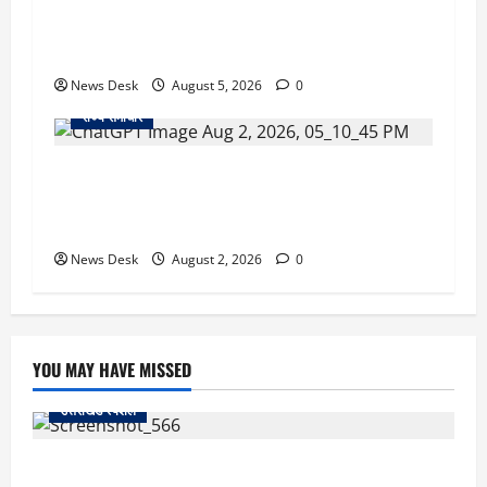
क्या अब UPI से पेमेंट करना पड़ेगा महंगा? केंद्र की नई
तैयारी ने बढ़ाई हलचल, जानिए क्या होगा असर
News Desk
August 5, 2026
0
राज्य समाचार
उत्तराखंड सरकार का बड़ा फैसला: गर्भवती महिलाओं के
लिए बड़ा तोहफा! अब बर्थ वेटिंग होम में तीमारदारों को भी
मिलेंगे ₹300 रोजाना
News Desk
August 2, 2026
0
YOU MAY HAVE MISSED
उत्तराखंड स्पेशल
काशीपुर में दर्दनाक सड़क हादसा: स्कूल जा रहे तीन छात्र