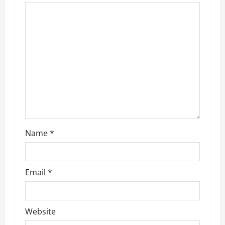
g
a
t
i
o
n
Name
*
Email
*
Website