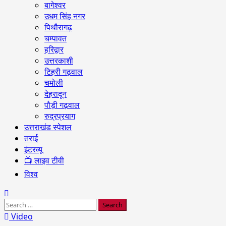
बागेश्वर
उधम सिंह नगर
पिथौरागढ़
चम्पावत
हरिद्वार
उत्तरकाशी
टिहरी गढ़वाल
चमोली
देहरादून
पौड़ी गढ़वाल
रुद्रप्रयाग
उत्तराखंड स्पेशल
तराई
इंटरव्यू
📺 लाइव टीवी
विश्व
Search
for:
Video