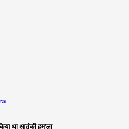
म’ला
म किया था आतंकी हम’ला