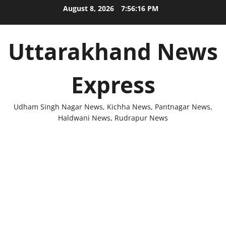
Skip
August 8, 2026
7:56:16 PM
to
content
Uttarakhand News
Express
Udham Singh Nagar News, Kichha News, Pantnagar News,
Haldwani News, Rudrapur News