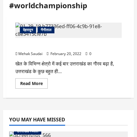
#worldchampionship
देहरादून
नैनीताल
एक बार फिर खेल के क्षेत्र में देवभूमि उत्तराखंड का बढ़ेगा गौरव
Mehak Saudai
February 20, 2022
0
खेल के विभिन्न क्षेत्रो में कई बार उत्तराखंड का गौरव बढ़ा है,
उत्तराखंड के कुछ बहुत ही...
Read
Read More
more
about
एक
बार
फिर
खेल
के
क्षेत्र
YOU MAY HAVE MISSED
में
देवभूमि
उत्तराखंड
उत्तराखंड स्पेशल
का