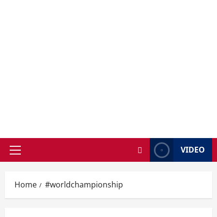
VIDEO
Primary
Menu
Home
#worldchampionship