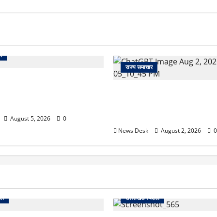
र
राज्य समाचार
 से पेमेंट करना पड़ेगा महंगा?
ई तैयारी ने बढ़ाई हलचल, जानिए
उत्तराखंड सरकार का बड़ा फैसला: 
असर
महिलाओं के लिए बड़ा तोहफा! अब बर
होम में तीमारदारों को भी मिलेंगे ₹
August 5, 2026
0
News Desk
August 2, 2026
0
शल
उत्तराखंड स्पेशल