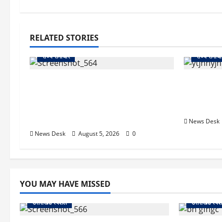
RELATED STORIES
राज्य समाचार
राज्य समाचा
uttarakhand: काशीपुर हाईवे चौड़ीकरण
क्या अब UPI
पर प्रशासन का एक्शन, डीडी चौक से गावा
केंद्र की न
चौक तक चला अभियान; 56 दुकानदार
क्या होगा 
प्रभावित
News Desk
News Desk
August 5, 2026
0
YOU MAY HAVE MISSED
उत्तराखंड स्पेशल
उत्तराखंड स्पे