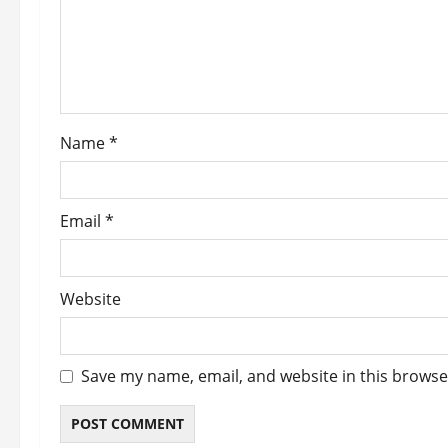
t
i
o
Name
*
n
Email
*
Website
Save my name, email, and website in this browse