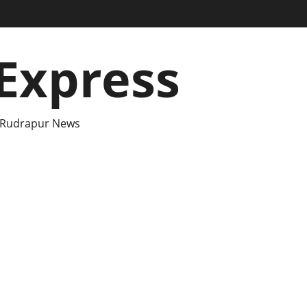
Express
 Rudrapur News