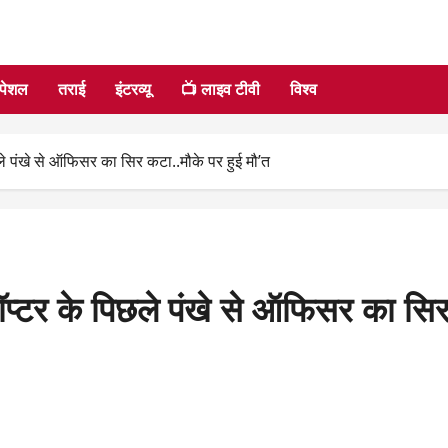
्पेशल
तराई
इंटरव्यू
📺 लाइव टीवी
विश्व
िछले पंखे से ऑफिसर का सिर कटा..मौके पर हुई मौ’त
लीकॉप्टर के पिछले पंखे से ऑफिसर का सि