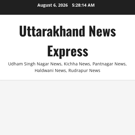
Skip
August 6, 2026
5:28:15 AM
to
content
Uttarakhand News
Express
Udham Singh Nagar News, Kichha News, Pantnagar News,
Haldwani News, Rudrapur News