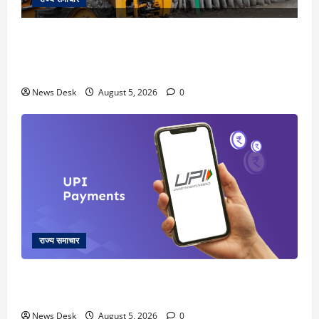
uttarakhand: काशीपुर हाईवे चौड़ीकरण पर प्रशासन का
एक्शन, डीडी चौक से गावा चौक तक चला अभियान; 56
दुकानदार प्रभावित
News Desk
August 5, 2026
0
राज्य समाचार
क्या अब UPI से पेमेंट करना पड़ेगा महंगा? केंद्र की नई तैयारी
ने बढ़ाई हलचल, जानिए क्या होगा असर
News Desk
August 5, 2026
0