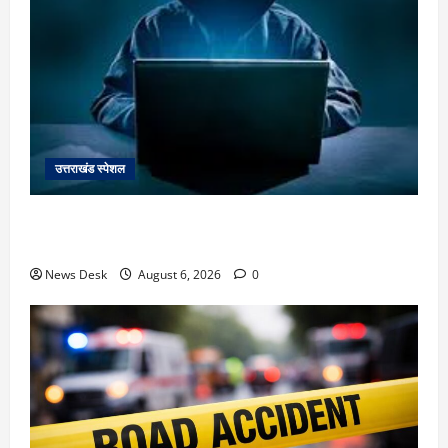
उत्तराखंड स्पेशल
देहरादून में ‘डिजिटल अरेस्ट’ का खौफनाक खेल: लाल किला
ब्लास्ट केस का डर दिखाकर बुजुर्ग से 13 लाख रुपये ठगे
News Desk
August 6, 2026
0