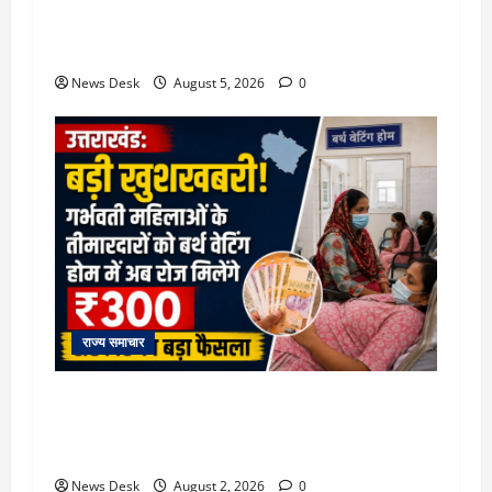
क्या अब UPI से पेमेंट करना पड़ेगा महंगा? केंद्र की नई
तैयारी ने बढ़ाई हलचल, जानिए क्या होगा असर
News Desk
August 5, 2026
0
राज्य समाचार
उत्तराखंड सरकार का बड़ा फैसला: गर्भवती महिलाओं के
लिए बड़ा तोहफा! अब बर्थ वेटिंग होम में तीमारदारों को भी
मिलेंगे ₹300 रोजाना
News Desk
August 2, 2026
0