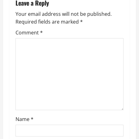
Leave a Reply
a
Your email address will not be published.
v
Required fields are marked
*
i
Comment
*
g
a
t
i
o
n
Name
*