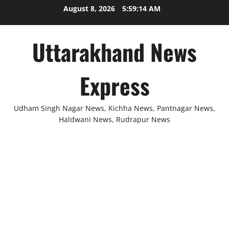
Skip
August 8, 2026
5:59:15 AM
to
content
Uttarakhand News
Express
Udham Singh Nagar News, Kichha News, Pantnagar News,
Haldwani News, Rudrapur News