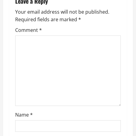
Leave a Reply
v
Your email address will not be published.
Required fields are marked
*
i
Comment
*
g
a
t
i
o
n
Name
*