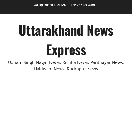
Skip
August 10, 2026
11:21:38 AM
to
content
Uttarakhand News
Express
Udham Singh Nagar News, Kichha News, Pantnagar News,
Haldwani News, Rudrapur News