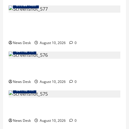
उत्तराखंड स्पेशल
अल्मोड़ा के युवा इनोवेटर रवि टम्टा से मिले केंद्रीय मंत्री अजय
टम्टा, फ्लाइंग व्हीकल प्रोजेक्ट की ली जानकारी; हरसंभव मदद
का भरोसा
News Desk
August 10, 2026
0
उधम सिंह नगर
काशीपुर फ्लाईओवर पर रॉड हमले का मामला गरमाया, आरोपियों
की गिरफ्तारी को लेकर वाल्मीकि समाज का धरना
News Desk
August 10, 2026
0
उधम सिंह नगर
रुद्रपुर में फैक्ट्री कर्मचारी की मौत से मचा हड़कंप, कमरे में फंदे
से लटका मिला शव,आत्महत्या या कुछ और? पुलिस जांच में जुटी
News Desk
August 10, 2026
0