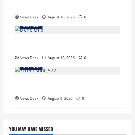
‘जो खेलेगा, वो खिलेगा…’ PM मोदी ने कॉमनवेल्थ पदक
विजेताओं से की मुलाकात, खिलाड़ियों का बढ़ाया हौसला
News Desk
August 10, 2026
0
राज्य समाचार
जम्मू में बड़ा हादसा: तिरंगा रैली से लौट रही छात्रों से भरी
मिनीबस पलटी, 29 घायल; 3 की हालत गंभीर
News Desk
August 10, 2026
0
राज्य समाचार
दो हफ्ते बाद धर्मेंद्र प्रधान ने तोड़ी इस्तीफे पर चुप्पी,
GEN-Z को लेकर भी कही बड़ी बात
News Desk
August 9, 2026
0
YOU MAY HAVE MISSED