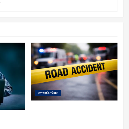
0
उत्तराखंड स्पेशल
काशीपुर में दर्दनाक हादसा: स्कूल जा रहे तीन
छात्रों को टैंकर ने रौंदा, एक की मौत; दो गंभीर,
 खौफनाक खेल:
चालक फरार
कर बुजुर्ग से