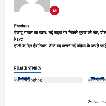
P
Previous:
बेकाबू रफ्तार का कहर: नई बाइक पर निकले युवक की मौत, दोस
o
Next:
s
होली के दिन हैवानियत: डीजे बंद कराने गई महिला के कपड़े फाड़े
t
n
RELATED STORIES
a
News
News
v
कहां से आया अमेरिका जाने का पैसा? RTI
लोकसभा में 
i
एक्टिविस्ट ने CJP संस्थापक अभिजीत दिपके से
राहुल गांधी
किया सवाल
News Desk