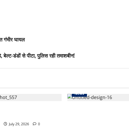
्त गंभीर घायल
, बेल्ट-डंडों से पीटा, पुलिस रही तमाशबीन!
News
एंटी-पेपर लीक बिल को मिली मंजूरी,
CM योगी का बड़ा बयान: सोशल मी
 के बयान पर लोकसभा में हंगामा
जरिए अफवाहें फैला रहीं विदेशी ताकत
से युवाओं को जागरूक करने की अ
July 29, 2026
0