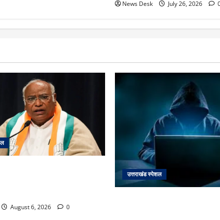
News Desk
July 26, 2026
शल
 2027 की चुनावी जंग शुरू: 8 अगस्त
उत्तराखंड स्पेशल
 खड़गे भरेंगे हुंकार, कांग्रेस का
ॉन्च
देहरादून में ‘डिजिटल अरेस्ट’ का
August 6, 2026
0
लाल किला ब्लास्ट केस का डर दिखा