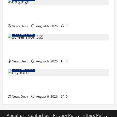
उत्तराखंड में 2027 की चुनावी जंग शुरू: 8 अगस्त को हल्द्वानी
से खड़गे भरेंगे हुंकार, कांग्रेस का मिशन-2027 लॉन्च
News Desk
August 6, 2026
0
उत्तराखंड स्पेशल
देहरादून में ‘डिजिटल अरेस्ट’ का खौफनाक खेल: लाल किला
ब्लास्ट केस का डर दिखाकर बुजुर्ग से 13 लाख रुपये ठगे
News Desk
August 6, 2026
0
उत्तराखंड स्पेशल
काशीपुर में दर्दनाक हादसा: स्कूल जा रहे तीन छात्रों को टैंकर
ने रौंदा, एक की मौत; दो गंभीर, चालक फरार
News Desk
August 6, 2026
0
About us
Contact us
Privacy Policy
Ethics Policy