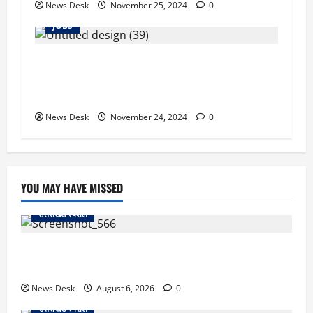
News Desk
November 25, 2024
0
JOBS
“Metro Jobs 2024: नोएडा मेट्रो में जॉब पाने का
सुनहरा मौका! हर महीने मिलेगी मोटी सैलरी, जानिए कब
और कहां करें आवेदन!”
News Desk
November 24, 2024
0
YOU MAY HAVE MISSED
उत्तराखंड स्पेशल
काशीपुर में दर्दनाक सड़क हादसा: स्कूल जा रहे तीन छात्र
पिकअप की चपेट में, 16 वर्षीय शिवम की मौत
News Desk
August 6, 2026
0
उत्तराखंड स्पेशल