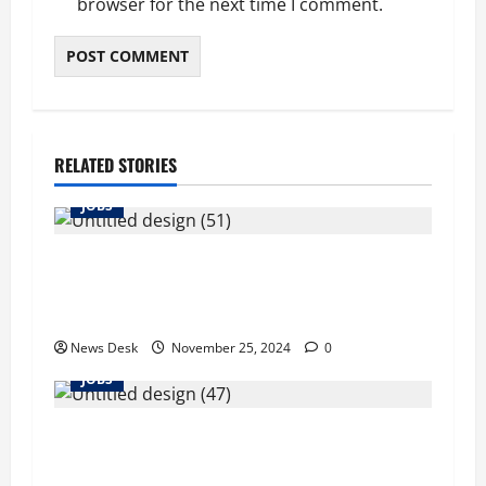
browser for the next time I comment.
RELATED STORIES
JOBS
Govt Job Alert 2024: क्या आप चूक जाएंगे इस सुनहरे
मौके से? भारत सरकार की शानदार नौकरी, सैलरी जान
हो जाएंगे हैरान!
News Desk
November 25, 2024
0
JOBS
AIIMS Recruitment 2024: एम्स में नौकरी का सुनहरा
मौका, बिना एग्जाम मिल सकती है शानदार पोस्ट!