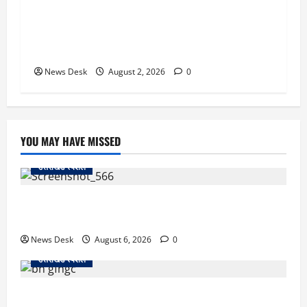
उत्तराखंड सरकार का बड़ा फैसला: गर्भवती महिलाओं के
लिए बड़ा तोहफा! अब बर्थ वेटिंग होम में तीमारदारों को भी
मिलेंगे ₹300 रोजाना
News Desk
August 2, 2026
0
YOU MAY HAVE MISSED
उत्तराखंड स्पेशल
काशीपुर में दर्दनाक सड़क हादसा: स्कूल जा रहे तीन छात्र
पिकअप की चपेट में, 16 वर्षीय शिवम की मौत
News Desk
August 6, 2026
0
उत्तराखंड स्पेशल
उत्तराखंड में 2027 की चुनावी जंग शुरू: 8 अगस्त को हल्द्वानी