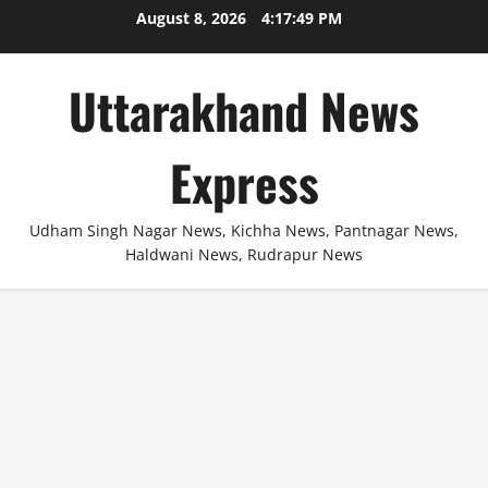
Skip
August 8, 2026
4:17:49 PM
to
content
Uttarakhand News
Express
Udham Singh Nagar News, Kichha News, Pantnagar News,
Haldwani News, Rudrapur News