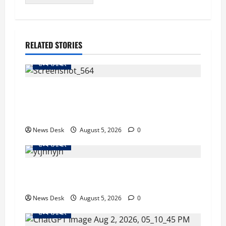
RELATED STORIES
राज्य समाचार
uttarakhand: काशीपुर हाईवे चौड़ीकरण पर प्रशासन
का एक्शन, डीडी चौक से गावा चौक तक चला अभियान;
56 दुकानदार प्रभावित
News Desk
August 5, 2026
0
राज्य समाचार
क्या अब UPI से पेमेंट करना पड़ेगा महंगा? केंद्र की नई
तैयारी ने बढ़ाई हलचल, जानिए क्या होगा असर
News Desk
August 5, 2026
0
राज्य समाचार