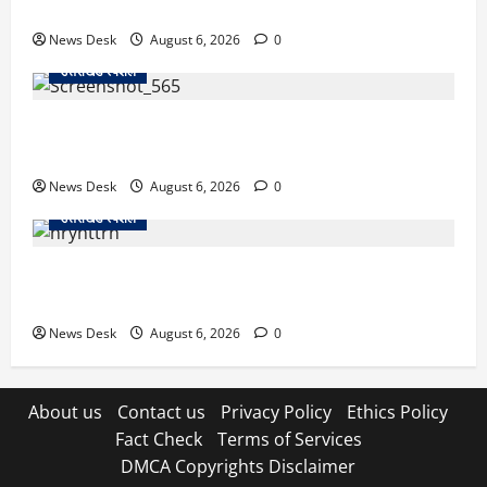
से खड़गे भरेंगे हुंकार, कांग्रेस का मिशन-2027 लॉन्च
News Desk
August 6, 2026
0
उत्तराखंड स्पेशल
देहरादून में ‘डिजिटल अरेस्ट’ का खौफनाक खेल: लाल किला
ब्लास्ट केस का डर दिखाकर बुजुर्ग से 13 लाख रुपये ठगे
News Desk
August 6, 2026
0
उत्तराखंड स्पेशल
काशीपुर में दर्दनाक हादसा: स्कूल जा रहे तीन छात्रों को टैंकर
ने रौंदा, एक की मौत; दो गंभीर, चालक फरार
News Desk
August 6, 2026
0
About us
Contact us
Privacy Policy
Ethics Policy
Fact Check
Terms of Services
DMCA Copyrights Disclaimer