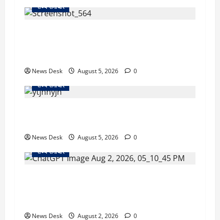
राज्य समाचार
uttarakhand: काशीपुर हाईवे चौड़ीकरण पर प्रशासन
का एक्शन, डीडी चौक से गावा चौक तक चला अभियान;
56 दुकानदार प्रभावित
News Desk
August 5, 2026
0
राज्य समाचार
क्या अब UPI से पेमेंट करना पड़ेगा महंगा? केंद्र की नई
तैयारी ने बढ़ाई हलचल, जानिए क्या होगा असर
News Desk
August 5, 2026
0
राज्य समाचार
उत्तराखंड सरकार का बड़ा फैसला: गर्भवती महिलाओं के
लिए बड़ा तोहफा! अब बर्थ वेटिंग होम में तीमारदारों को भी
मिलेंगे ₹300 रोजाना
News Desk
August 2, 2026
0