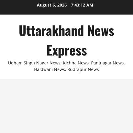
Skip
August 6, 2026
7:43:12 AM
to
content
Uttarakhand News
Express
Udham Singh Nagar News, Kichha News, Pantnagar News,
Haldwani News, Rudrapur News