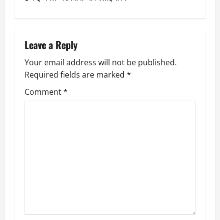
t
n
a
Leave a Reply
v
Your email address will not be published.
Required fields are marked
*
i
Comment
*
g
a
t
i
o
n