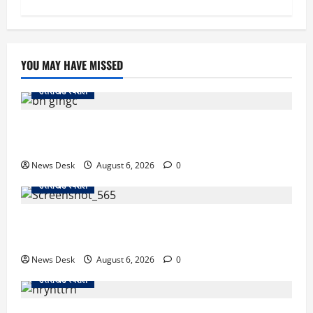
YOU MAY HAVE MISSED
उत्तराखंड स्पेशल
उत्तराखंड में 2027 की चुनावी जंग शुरू: 8 अगस्त को हल्द्वानी
से खड़गे भरेंगे हुंकार, कांग्रेस का मिशन-2027 लॉन्च
News Desk
August 6, 2026
0
उत्तराखंड स्पेशल
देहरादून में ‘डिजिटल अरेस्ट’ का खौफनाक खेल: लाल किला
ब्लास्ट केस का डर दिखाकर बुजुर्ग से 13 लाख रुपये ठगे
News Desk
August 6, 2026
0
उत्तराखंड स्पेशल