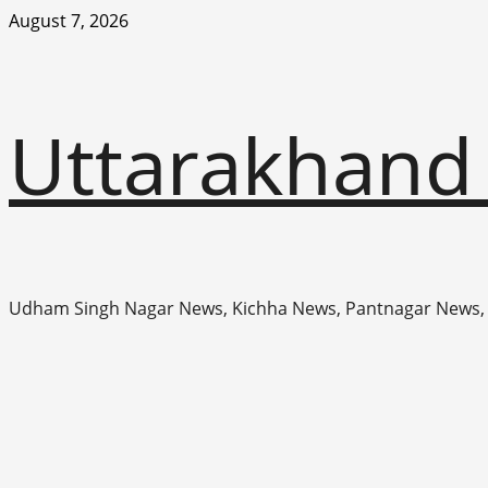
Skip
August 7, 2026
to
content
Uttarakhand
Udham Singh Nagar News, Kichha News, Pantnagar News,