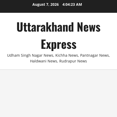
Skip
August 7, 2026
4:04:24 AM
to
content
Uttarakhand News
Express
Udham Singh Nagar News, Kichha News, Pantnagar News,
Haldwani News, Rudrapur News