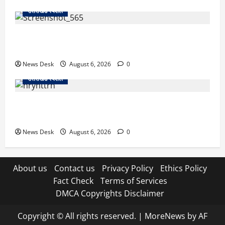
उत्तराखंड स्पेशल
देहरादून में ‘डिजिटल अरेस्ट’ का खौफनाक खेल: लाल किला
ब्लास्ट केस का डर दिखाकर बुजुर्ग से 13 लाख रुपये ठगे
News Desk
August 6, 2026
0
उत्तराखंड स्पेशल
काशीपुर में दर्दनाक हादसा: स्कूल जा रहे तीन छात्रों को टैंकर
ने रौंदा, एक की मौत; दो गंभीर, चालक फरार
News Desk
August 6, 2026
0
About us
Contact us
Privacy Policy
Ethics Policy
Fact Check
Terms of Services
DMCA Copyrights Disclaimer
Copyright © All rights reserved.
|
MoreNews
by AF