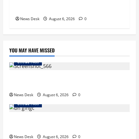
किला ब्लास्ट केस का डर दिखाकर बुजुर्ग से 13 लाख
रुपये ठगे
News Desk
August 6, 2026
0
YOU MAY HAVE MISSED
उत्तराखंड स्पेशल
काशीपुर में दर्दनाक सड़क हादसा: स्कूल जा रहे तीन छात्र
पिकअप की चपेट में, 16 वर्षीय शिवम की मौत
News Desk
August 6, 2026
0
उत्तराखंड स्पेशल
उत्तराखंड में 2027 की चुनावी जंग शुरू: 8 अगस्त को हल्द्वानी
से खड़गे भरेंगे हुंकार, कांग्रेस का मिशन-2027 लॉन्च
News Desk
August 6, 2026
0