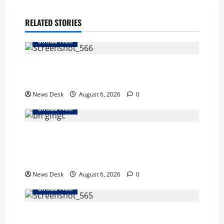
RELATED STORIES
उत्तराखंड स्पेशल
काशीपुर में दर्दनाक सड़क हादसा: स्कूल जा रहे तीन
छात्र पिकअप की चपेट में, 16 वर्षीय शिवम की मौत
News Desk
August 6, 2026
0
उत्तराखंड स्पेशल
उत्तराखंड में 2027 की चुनावी जंग शुरू: 8 अगस्त को
हल्द्वानी से खड़गे भरेंगे हुंकार, कांग्रेस का मिशन-2027
लॉन्च
News Desk
August 6, 2026
0
उत्तराखंड स्पेशल
देहरादून में ‘डिजिटल अरेस्ट’ का खौफनाक खेल: लाल