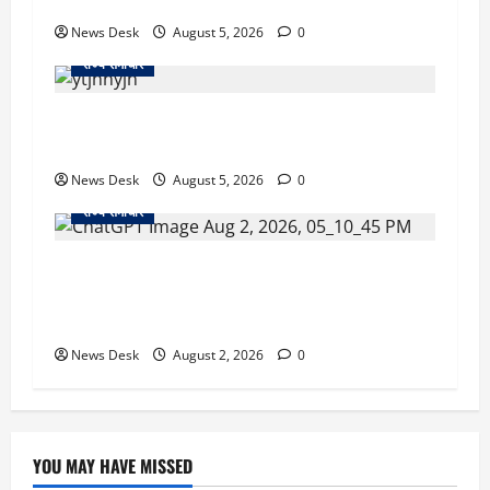
56 दुकानदार प्रभावित
News Desk
August 5, 2026
0
राज्य समाचार
क्या अब UPI से पेमेंट करना पड़ेगा महंगा? केंद्र की नई
तैयारी ने बढ़ाई हलचल, जानिए क्या होगा असर
News Desk
August 5, 2026
0
राज्य समाचार
उत्तराखंड सरकार का बड़ा फैसला: गर्भवती महिलाओं के
लिए बड़ा तोहफा! अब बर्थ वेटिंग होम में तीमारदारों को भी
मिलेंगे ₹300 रोजाना
News Desk
August 2, 2026
0
YOU MAY HAVE MISSED