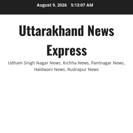
Skip
August 9, 2026
5:13:07 AM
to
content
Uttarakhand News
Express
Udham Singh Nagar News, Kichha News, Pantnagar News,
Haldwani News, Rudrapur News