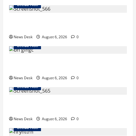
उत्तराखंड स्पेशल
काशीपुर में दर्दनाक सड़क हादसा: स्कूल जा रहे तीन छात्र
पिकअप की चपेट में, 16 वर्षीय शिवम की मौत
News Desk
August 6, 2026
0
उत्तराखंड स्पेशल
उत्तराखंड में 2027 की चुनावी जंग शुरू: 8 अगस्त को हल्द्वानी
से खड़गे भरेंगे हुंकार, कांग्रेस का मिशन-2027 लॉन्च
News Desk
August 6, 2026
0
उत्तराखंड स्पेशल
देहरादून में ‘डिजिटल अरेस्ट’ का खौफनाक खेल: लाल किला
ब्लास्ट केस का डर दिखाकर बुजुर्ग से 13 लाख रुपये ठगे
News Desk
August 6, 2026
0
उत्तराखंड स्पेशल