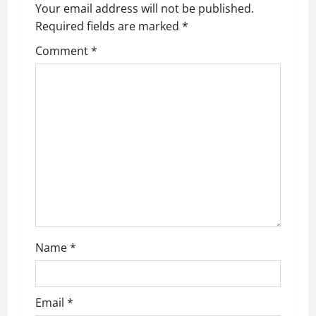
v
Your email address will not be published.
Required fields are marked
*
i
Comment
*
g
a
t
i
o
n
Name
*
Email
*