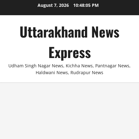
Skip
August 7, 2026
10:48:05 PM
to
content
Uttarakhand News
Express
Udham Singh Nagar News, Kichha News, Pantnagar News,
Haldwani News, Rudrapur News