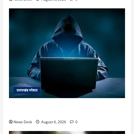
उत्तराखंड स्पेशल
देहरादून में ‘डिजिटल अरेस्ट’ का खौफनाक खेल: लाल किला
ब्लास्ट केस का डर दिखाकर बुजुर्ग से 13 लाख रुपये ठगे
News Desk
August 6, 2026
0