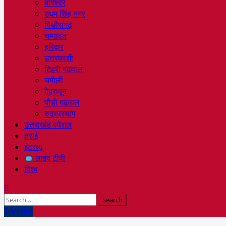
बागेश्वर
उधम सिंह नगर
पिथौरागढ़
चम्पावत
हरिद्वार
उत्तरकाशी
टिहरी गढ़वाल
चमोली
देहरादून
पौड़ी गढ़वाल
रुद्रप्रयाग
उत्तराखंड स्पेशल
तराई
इंटरव्यू
लाइव टीवी
विश्व
Search
for:
Video