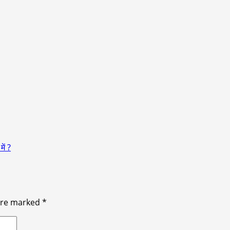
ें ?
 are marked
*