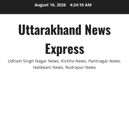
Skip
August 10, 2026
4:24:10 AM
to
content
Uttarakhand News
Express
Udham Singh Nagar News, Kichha News, Pantnagar News,
Haldwani News, Rudrapur News