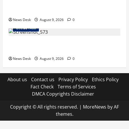
उत्तराखंड के 10 हजार युवाओं को नौकरी का मौका, 4 महीने में
लगेंगे 4 बड़े रोजगार मेले; जानें कहां-कहां होगा आयोजन
News Desk
August 9, 2026
0
उत्तराखंड स्पेशल
नैनीताल SSP ऑफिस में हंगामा मामला, BJP का जोरदार
प्रदर्शन, कांग्रेस का पुतला फूंककर जताया विरोध
News Desk
August 9, 2026
0
About us
Contact us
Privacy Policy
Ethics Policy
Fact Check
Terms of Services
DMCA Copyrights Disclaimer
Copyright © All rights reserved.
|
MoreNews
by AF
themes.