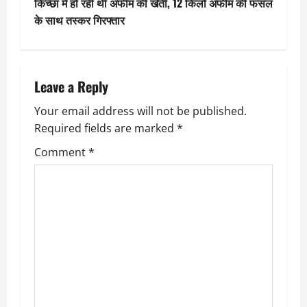
किच्छा में हो रही थी अफीम की खेती, 12 किलो अफीम की फसल
s
के साथ तस्कर गिरफ्तार
t
n
Leave a Reply
a
Your email address will not be published.
v
Required fields are marked
*
i
Comment
*
g
a
t
i
o