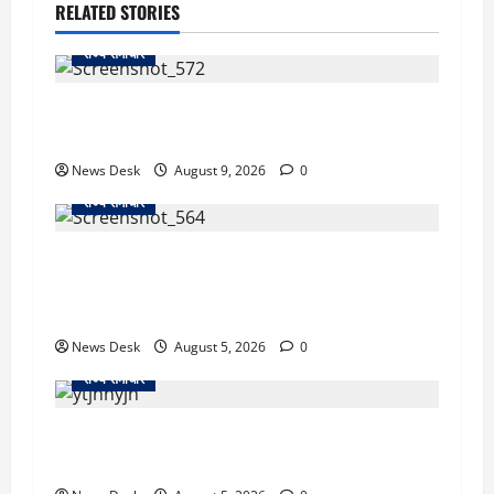
RELATED STORIES
राज्य समाचार
दो हफ्ते बाद धर्मेंद्र प्रधान ने तोड़ी इस्तीफे पर चुप्पी,
GEN-Z को लेकर भी कही बड़ी बात
News Desk
August 9, 2026
0
राज्य समाचार
uttarakhand: काशीपुर हाईवे चौड़ीकरण पर प्रशासन
का एक्शन, डीडी चौक से गावा चौक तक चला अभियान;
56 दुकानदार प्रभावित
News Desk
August 5, 2026
0
राज्य समाचार
क्या अब UPI से पेमेंट करना पड़ेगा महंगा? केंद्र की नई
तैयारी ने बढ़ाई हलचल, जानिए क्या होगा असर