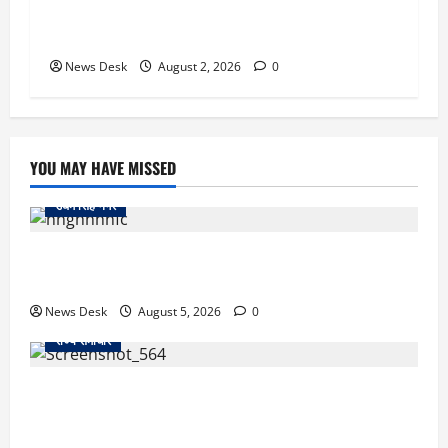
लिए बड़ा तोहफा! अब बर्थ वेटिंग होम में तीमारदारों को भी
मिलेंगे ₹300 रोजाना
News Desk
August 2, 2026
0
YOU MAY HAVE MISSED
उधम सिंह नगर
रुद्रपुर: महज 5 हजार रुपये के लिए दोस्त का कत्ल, पुलिस ने
सुलझाई मर्डर मिस्ट्री, आरोपी गिरफ्तार
News Desk
August 5, 2026
0
राज्य समाचार
uttarakhand: काशीपुर हाईवे चौड़ीकरण पर प्रशासन का
एक्शन, डीडी चौक से गावा चौक तक चला अभियान; 56
दुकानदार प्रभावित