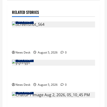
RELATED STORIES
राज्य समाचार
uttarakhand: काशीपुर हाईवे चौड़ीकरण पर प्रशासन
का एक्शन, डीडी चौक से गावा चौक तक चला अभियान;
56 दुकानदार प्रभावित
News Desk
August 5, 2026
0
राज्य समाचार
क्या अब UPI से पेमेंट करना पड़ेगा महंगा? केंद्र की नई
तैयारी ने बढ़ाई हलचल, जानिए क्या होगा असर
News Desk
August 5, 2026
0
राज्य समाचार
उत्तराखंड सरकार का बड़ा फैसला: गर्भवती महिलाओं के