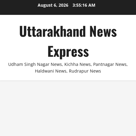
Skip
August 6, 2026
3:55:16 AM
to
content
Uttarakhand News
Express
Udham Singh Nagar News, Kichha News, Pantnagar News,
Haldwani News, Rudrapur News