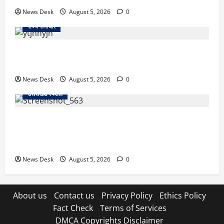
News Desk
August 5, 2026
0
राज्य समाचार
क्या अब UPI से पेमेंट करना पड़ेगा महंगा? केंद्र की नई तैयारी
ने बढ़ाई हलचल, जानिए क्या होगा असर
News Desk
August 5, 2026
0
उत्तराखंड स्पेशल
SIR नोटिस से उत्तराखंड में हलचल! कुमाऊं कमिश्नर और
नैनीताल विधायक सरिता आर्या को नोटिस, सामने आई बड़ी
वजह
News Desk
August 5, 2026
0
About us
Contact us
Privacy Policy
Ethics Policy
Fact Check
Terms of Services
DMCA Copyrights Disclaimer