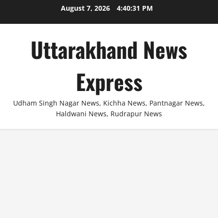
Skip
August 7, 2026
4:40:32 PM
to
content
Uttarakhand News
Express
Udham Singh Nagar News, Kichha News, Pantnagar News,
Haldwani News, Rudrapur News