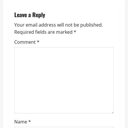
n
a
Leave a Reply
v
Your email address will not be published.
Required fields are marked
*
i
Comment
*
g
a
t
i
o
n
Name
*