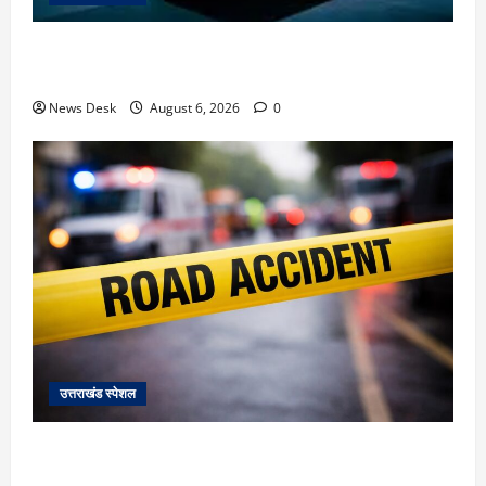
देहरादून में ‘डिजिटल अरेस्ट’ का खौफनाक खेल: लाल किला
ब्लास्ट केस का डर दिखाकर बुजुर्ग से 13 लाख रुपये ठगे
News Desk
August 6, 2026
0
उत्तराखंड स्पेशल
काशीपुर में दर्दनाक हादसा: स्कूल जा रहे तीन छात्रों को टैंकर
ने रौंदा, एक की मौत; दो गंभीर, चालक फरार