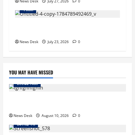
News Desk
July 27, 2026
0
नैनीताल
नैनीताल में बड़ा सड़क हादसा: अनियंत्रित होकर खाई में
गिरी टैक्सी, यात्रियों में मची चीख-पुकार
News Desk
July 23, 2026
0
YOU MAY HAVE MISSED
उत्तराखंड स्पेशल
uttarakhand: छात्रों से संवाद, युवाओं के लिए नई पहल… CM
धामी ने लॉन्च किया ‘मुख्यमंत्री युवा विद्यार्थी मंथन पोर्टल’
News Desk
August 10, 2026
0
उधम सिंह नगर