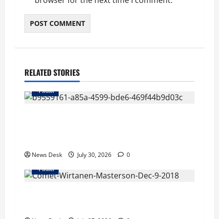
browser for the next time I comment.
RELATED STORIES
नैनीताल
UKSSSC भर्ती विवाद: सभी चरण पास करने के बावजूद
पूर्व सैनिक का आवेदन रद्द, हाईकोर्ट ने आयोग से मांगा
जवाब
News Desk
July 30, 2026
0
नैनीताल
2 अगस्त को आसमान में दिखेगा अद्भुत नजारा, पृथ्वी के
करीब आएगा धूमकेतु टेम्पल-2