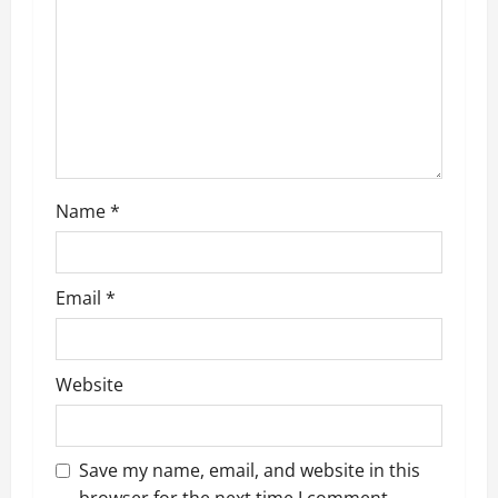
a
t
i
o
n
Name
*
Email
*
Website
Save my name, email, and website in this