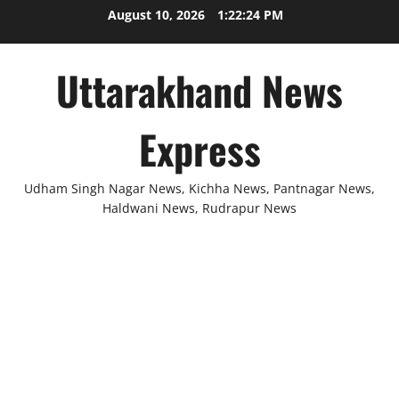
Skip
August 10, 2026
1:22:24 PM
to
content
Uttarakhand News
Express
Udham Singh Nagar News, Kichha News, Pantnagar News,
Haldwani News, Rudrapur News