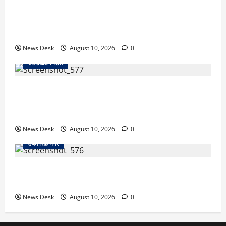
कोतवाली के बाहर हाईवे जाम से मचा हड़कंप, रुद्रपुर में
प्रदर्शनकारियों और पुलिस के बीच धक्का-मुक्की… प्रदर्शन में
कांग्रेस भी शामिल… जानें मामला
News Desk
August 10, 2026
0
उत्तराखंड स्पेशल
अल्मोड़ा के युवा इनोवेटर रवि टम्टा से मिले केंद्रीय मंत्री अजय
टम्टा, फ्लाइंग व्हीकल प्रोजेक्ट की ली जानकारी; हरसंभव मदद
का भरोसा
News Desk
August 10, 2026
0
उधम सिंह नगर
काशीपुर फ्लाईओवर पर रॉड हमले का मामला गरमाया, आरोपियों
की गिरफ्तारी को लेकर वाल्मीकि समाज का धरना
News Desk
August 10, 2026
0