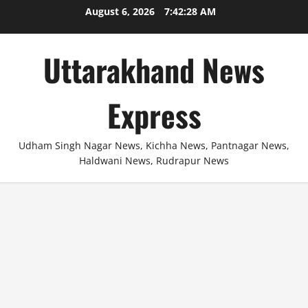
Skip
August 6, 2026
7:42:29 AM
to
content
Uttarakhand News
Express
Udham Singh Nagar News, Kichha News, Pantnagar News,
Haldwani News, Rudrapur News