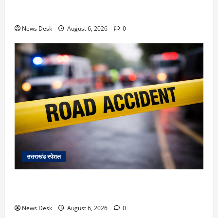
देहरादून में ‘डिजिटल अरेस्ट’ का खौफनाक खेल: लाल किला
ब्लास्ट केस का डर दिखाकर बुजुर्ग से 13 लाख रुपये ठगे
News Desk
August 6, 2026
0
उत्तराखंड स्पेशल
काशीपुर में दर्दनाक हादसा: स्कूल जा रहे तीन छात्रों को टैंकर
ने रौंदा, एक की मौत; दो गंभीर, चालक फरार
News Desk
August 6, 2026
0